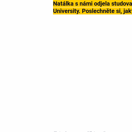
Natálka s námi odjela studova
University. Poslechněte si, jaký