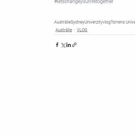
#letschangeyourlifetogether
Austrálie
Sydney
Univerzity
vlog
Torrens Unive
Austrálie
VLOG