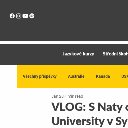
Jazykové kurzy
Střední škol
Všechny příspěvky
Austrálie
Kanada
US
Jan 28
1 min read
VLOG: S Naty o
University v S