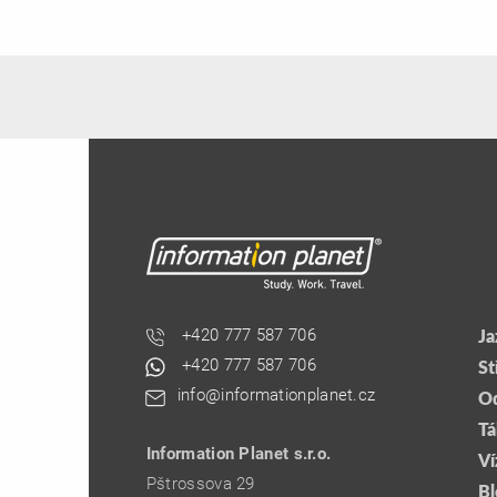
E15: S Radkem o osudovém
Mí
pobytu v Perthu, sportu a
La
odchodu z kariéry za snem
+420 777 587 706
Ja
+420 777 587 706
St
info@informationplanet.cz
Od
Tá
Information Planet s.r.o.
Ví
Pštrossova 29
Bl