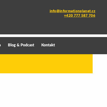
info@informationplanet.cz
+420 777 587 706
a
Blog & Podcast
Kontakt