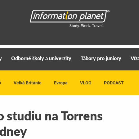
y
Odborné školy a univerzity
Tábory pro juniory
Víz
A
Velká Británie
Evropa
VLOG
PODCAST
 studiu na Torrens
ydney