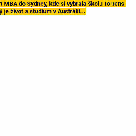
t MBA do Sydney, kde si vybrala školu Torrens 
 je život a studium v Austrálii...