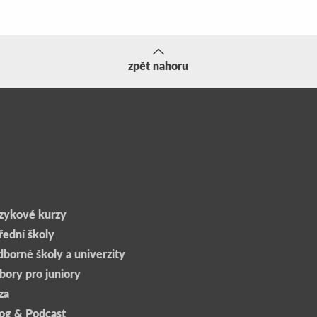
zpět nahoru
ša na jazykové škole
Adam o studiu Ma
ngports v Brisbane
Biology na univer
Perthu
zykové kurzy
řední školy
borné školy a univerzity
bory pro juniory
za
og & Podcast