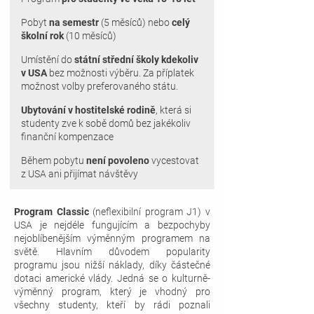
Pobyt
na semestr
(5 měsíců) nebo
celý
školní rok
(10 měsíců)
Umístění do
státní střední školy kdekoliv
v USA
bez možnosti výběru. Za příplatek
možnost volby preferovaného státu.
Ubytování v hostitelské rodině
, která si
studenty zve k sobě domů bez jakékoliv
finanční kompenzace
Během pobytu
není povoleno
vycestovat
z USA ani přijímat návštěvy
Program Classic
(neflexibilní program J1) v
USA je nejdéle fungujícím a bezpochyby
nejoblíbenějším výměnným programem na
světě. Hlavním důvodem popularity
programu jsou nižší náklady, díky částečné
dotaci americké vlády.
Jedná se o kulturně-
výměnný program, který je vhodný pro
všechny studenty, kteří by rádi poznali