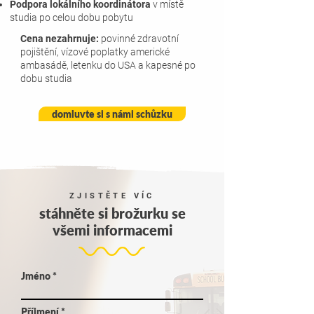
Podpora lokálního koordinátora
v místě
studia po celou dobu pobytu
Cena nezahrnuje:
povinné zdravotní
pojištění, vízové poplatky americké
ambasádě, letenku do USA a kapesné po
dobu studia
domluvte si s námi schůzku
ZJISTĚTE VÍC
stáhněte si brožurku se
všemi informacemi
Jméno
Příjmení