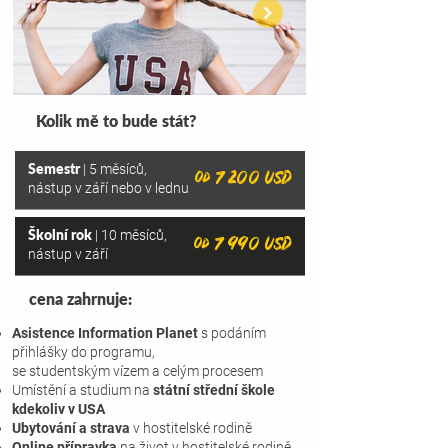
Kolik mě to bude stát?
Semestr
| 5 měsíců,
od 7 200 USD
nástup v září nebo v lednu
Školní rok
| 10 měsíců,
od 7 990 USD
nástup v září
cena zahrnuje:
Asistence Information Planet
s podáním
přihlášky do programu,
se studentským
vízem a celým procesem
Umístění a studium na
státní střední škole
kdekoliv v USA
Ubytování a strava
v hostitelské rodině
Online přípravka
na život v hostitelské rodině