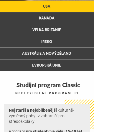
USA
KANADA
VELKÁ BRITÁNIE
IRSKO
AUSTRÁLIE A NOVÝ ZÉLAND
EVROPSKÁ UNIE
Studijní program Classic
NEFLEXIBILNÍ PROGRAM J1
Nejstarší a nejoblíbenější
kulturně-
výměnný pobyt v zahraničí pro
středoškoláky
Program
pro studenty ve věku 15-18 let