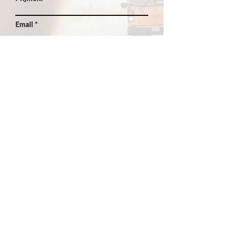
Email
Jak jste se o nás dozvěděli?
odeslat
VYPRÁVĚNÍ STUDENTŮ
o studiu na středních školách
v zahraničí