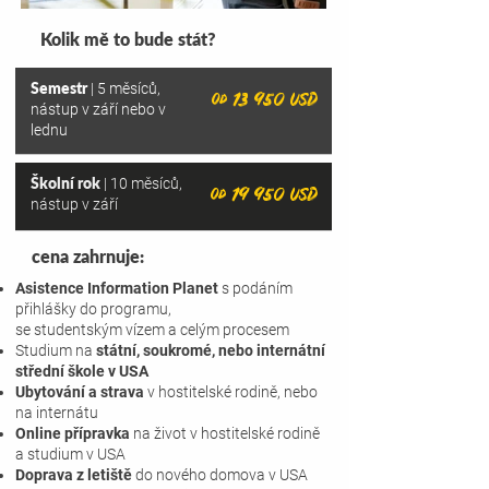
Kolik mě to bude stát?
Semestr
| 5 měsíců,
od 13 950 USD
nástup v září nebo v
lednu
Školní rok
| 10 měsíců,
od 19 950 USD
nástup v září
cena zahrnuje:
Asistence Information Planet
s podáním
přihlášky do programu,
se studentským
vízem a celým procesem
Studium na
státní, soukromé, nebo internátní
střední škole v USA
Ubytování a strava
v hostitelské rodině, nebo
na internátu
Online přípravka
na život v hostitelské rodině
a studium v USA
Doprava z letiště
do nového domova v USA