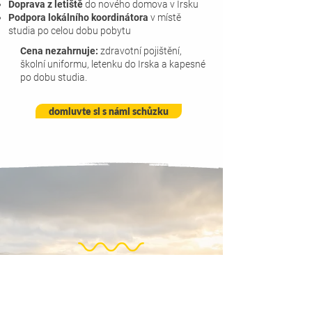
Doprava z letiště
do nového domova v Irsku
Podpora lokálního koordinátora
v místě
studia po celou dobu pobytu
Cena nezahrnuje:
zdravotní pojištění,
školní uniformu, letenku do Irska a kapesné
po dobu studia.
domluvte si s námi schůzku
ZJISTĚTE VÍC
Jméno
Příjmení