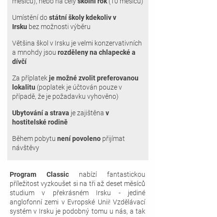
měsíců), nebo na celý
školní
rok
(10 měsíců)
Umístění do
státní
školy kdekoliv v
Irsku
bez možnosti výběru
Většina škol
v Irsku je velmi konzervativních
a mnohdy jsou
rozděleny na chlapecké a
dívčí
Za příplatek
je možné zvol
it preferovanou
lokalitu
(p
oplatek je účtován pouze v
případě, že je požadavku vyhověno)
Ubytování a strava
je zajištěna
v
hostitelské rodině
Během pobytu
není povoleno
přijímat
návštěvy
Program Classic
nabízí fantastickou
příležitost vyzkoušet si na tři až deset měsíců
studium v překrásném Irsku - jediné
anglofonní zemi v Evropské Unii! Vzdělávací
systém v Irsku je podobný tomu u nás, a tak