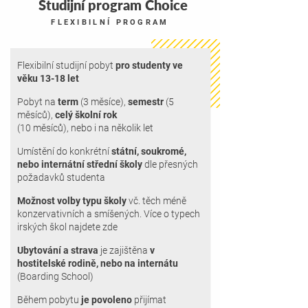
Studijní program Choice
FLEXIBILNÍ PROGRAM
Flexibilní
studijní pobyt
pro studenty ve
věku 13-18 let
Pobyt na
term
(3 měsíce),
semestr
(5
měsíců),
celý školní rok
(10 měsíců), nebo i na několik let
Umístění do konkrétní
státní, soukromé,
nebo internátní střední školy
dle přesných
požadavků studenta
Možnost volby typu školy
vč. těch méně
konzervativních a smíšených. Více o typech
irských škol najdete zde
Ubytování a strava
je zajištěna
v
hostitelské rodině, nebo na internátu
(Boarding School)
Během pobytu
je povoleno
přijímat