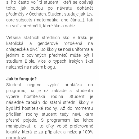
si ho často volí ti studenti, kteří se obávají
toho, jak budou po návratu dohánět
předměty v Čechách. Student studuje jak tzv.
core subjects (matematika, angličtina...), tak
si i volí z předmětů, které škola nabízí.
Většina státních středních škol v Irsku je
katolická a genderově rozdělená na
chlapecké a dívčí. Do školy se nosí uniforma a
jedním z povinných předmětů může být i
studium Bible. Více o typech irských škol
nalezneš na našem blogu.
Jak to funguje?
Student nejprve vyplní přihlášku do
programu, na jejímž základě si studenta
vybere hostitelská rodina. Student je
následně zapsán do státní střední školy v
bydlišti hostitelské rodiny. Až do momentu
přidělení rodiny student tedy neví, kam
přesně pojede. S programem lze lehce
manipulovat, a to díky volbě preferované
lokality, která je za příplatek a nelze ji 100%
garantovat.