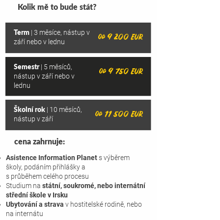
Kolik mě to bude stát?
Term
| 3 měsíce, nástup v
od 9 200 EUR
září nebo v lednu
Semestr
| 5 měsíců,
od 9 750 EUR
nástup v září nebo v
lednu
Školní rok
| 10 měsíců,
od 11 50
0 EUR
nástup v září
cena zahrnuje:
Asistence Information Planet
s výběrem
školy, podáním přihlášky a
s průběhem celého procesu
Studium na
státní, soukromé, nebo internátní
střední škole v Irsku
Ubytování a strava
v hostitelské rodině, nebo
na internátu