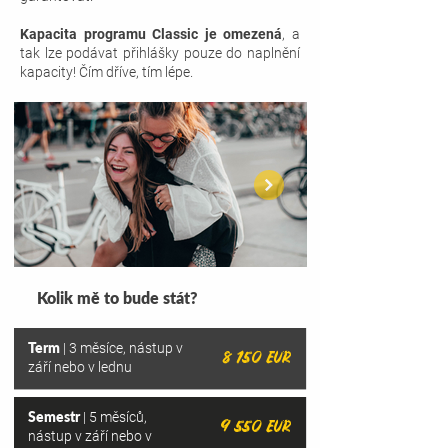
Kapacita programu Classic je omezená
, a
tak lze podávat přihlášky pouze do naplnění
kapacity! Čím dříve, tím lépe.
Kolik mě to bude stát?
Term
| 3 měsíce, nástup v
8 150 EUR
září nebo v lednu
Semestr
| 5 měsíců,
9 550 EUR
nástup v září nebo v