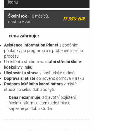
lednu
Školní rok
| 10 měsíců,
11 350 EUR
nástup v září
cena zahrnuje:
Asistence Information Planet
s podáním
přihlášky do programu a s průběhem
celého
procesu
Umístění a studium na
státní střední škole
kdekoliv v Irsku
Ubytování a strava
v hostitelské rodině
Doprava z letiště
do nového domova v Irsku
Podpora lokálního koordinátora
v místě
studia po celou dobu pobytu
Cena nezahrnuje:
zdravotní pojištění,
školní uniformu, letenku do Irska a
kapesné po dobu studia