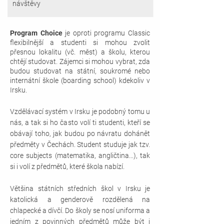
návštěvy
Program Choice
je oproti programu Classic
flexibilnější a studenti si mohou zvolit
přesnou lokalitu (vč. měst) a školu, kterou
chtějí studovat. Zájemci si mohou vybrat, zda
budou studovat na státní, soukromé nebo
internátní škole (boarding school) kdekoliv v
Irsku.
Vzdělávací systém v Irsku je podobný tomu u
nás, a tak si ho často volí ti studenti, kteří se
obávají toho, jak budou po návratu dohánět
předměty v Čechách. Student studuje jak tzv.
core subjects (matematika, angličtina...), tak
si i volí z předmětů, které škola nabízí.
Většina státních středních škol v Irsku je
katolická a genderově rozdělená na
chlapecké a dívčí. Do školy se nosí uniforma a
jedním z povinných předmětů může být i