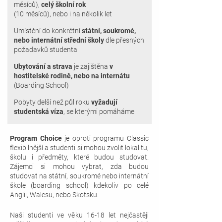
měsíců),
celý školní rok
(10 měsíců), nebo i na několik let
Umístění do konkrétní
státní, soukromé,
nebo internátní střední školy
dle přesných
požadavků studenta
Ubytování a strava
je zajištěna
v
hostitelské rodině, nebo na internátu
(Boarding School)
Pobyty delší než půl roku
vyžadují
studentská víza
, se kterými pomáháme
Program Choice
je oproti programu Classic
flexibilnější a studenti si mohou zvolit lokalitu,
školu i předměty, které budou studovat.
Zájemci si mohou vybrat, zda budou
studovat na státní, soukromé nebo internátní
škole (boarding school) kdekoliv po celé
Anglii, Walesu, nebo Skotsku.
Naši studenti ve věku 1
6-18 let nejčastěji