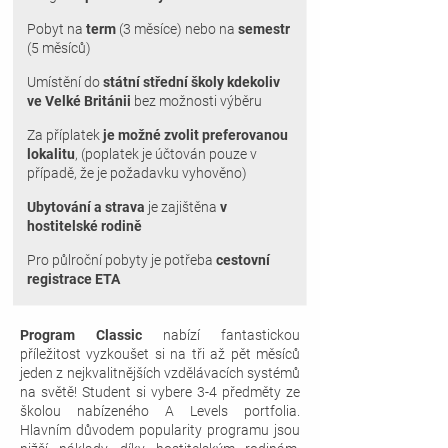
Pobyt
na
term
(3 měsíce) nebo na
semestr
(5 měsíců)
Umístění do
státní střední školy kdekoliv
ve Velké Británii
bez možnosti výběru
Za příplatek
je možné zvolit preferovanou
lokalitu
, (
p
oplatek je účtován pouze v
případě, že je požadavku vyhověno)
Ubytování a strava
je zajištěna
v
hostitelské rodině
Pro půlroční pobyty je potřeba
cestovní
registrace ETA
Program Classic
nabízí fantastickou
příležitost vyzkoušet si na tři až pět měsíců
jeden z nejkvalitnějších vzdělávacích systémů
na světě! Student si vybere 3-4 předměty ze
školou nabízeného A Levels portfolia.
Hlavním důvodem popularity programu jsou