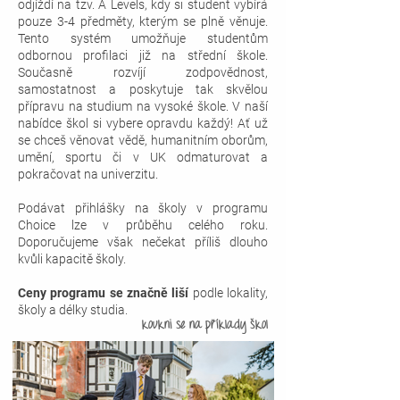
odjíždí na tzv. A Levels, kdy si student vybírá
pouze 3-4 předměty, kterým se plně věnuje.
Tento systém umožňuje studentům
odbornou profilaci již na střední škole.
Současně rozvíjí zodpovědnost,
samostatnost a poskytuje tak skvělou
přípravu na studium na vysoké škole. V naší
nabídce škol si vybere opravdu každý! Ať už
se chceš věnovat vědě, humanitním oborům,
umění, sportu či v UK odmaturovat a
pokračovat na univerzitu.
Podávat přihlášky na školy v programu
Choice lze v průběhu celého roku.
Doporučujeme však nečekat příliš dlouho
kvůli kapacitě školy.
Ceny programu se značně liší
podle lokality,
školy a délky studia.
koukni se
na příklady škol