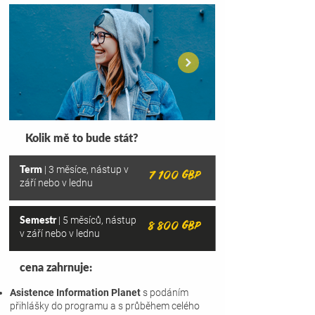
Kolik mě to bude stát?
Term
| 3 měsíce, nástup v
7 100 GBP
září nebo v lednu
Semestr
| 5 měsíců, nástup
8 800 GBP
v září nebo v lednu
cena zahrnuje:
Asistence Information Planet
s podáním
přihlášky do programu a s průběhem
celého