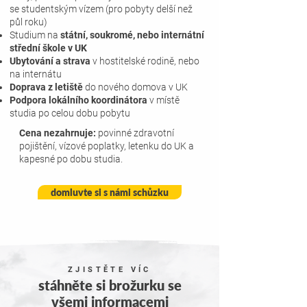
se studentským
vízem (pro pobyty delší než
půl roku)
Studium na
státní, soukromé, nebo internátní
střední škole v UK
Ubytování a strava
v hostitelské rodině, nebo
na internátu
Doprava z letiště
do nového domova v UK
Podpora lokálního koordinátora
v místě
studia po celou dobu pobytu
Cena nezahrnuje:
povinné zdravotní
pojištění, vízové poplatky, letenku do UK a
kapesné po dobu studia.
domluvte si s námi schůzku
ZJISTĚTE VÍC
stáhněte si brožurku se
všemi informacemi