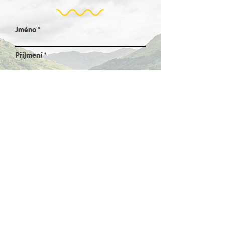
Jméno
Příjmení
Email
Jak jste se o nás dozvěděli?
odeslat
VYPRÁVĚNÍ STUDENTŮ