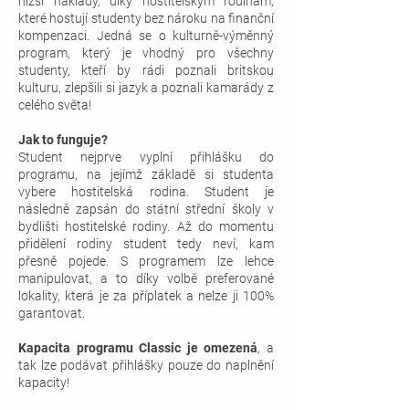
nižší náklady, díky hostitelským rodinám,
které hostují studenty bez nároku na finanční
kompenzaci. Jedná se o kulturně-výměnný
program, který je vhodný pro všechny
studenty, kteří by rádi poznali britskou
kulturu, zlepšili si jazyk a poznali kamarády z
celého světa!
Jak to funguje?
Student nejprve vyplní přihlášku do
programu, na jejímž základě si studenta
vybere hostitelská rodina. Student je
následně zapsán do státní střední školy v
bydlišti hostitelské rodiny. Až do momentu
přidělení rodiny student tedy neví, kam
přesně pojede. S programem lze lehce
manipulovat, a to díky volbě preferované
lokality, která je za příplatek a nelze ji 100%
garantovat.
Kapacita programu Classic je omezená
, a
tak lze podávat přihlášky pouze do naplnění
kapacity!