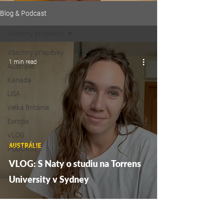
Blog & Podcast
Všechny příspěvky
Všechny příspěvky
1 min read
Austrálie
Kanada
USA
Velká Británie
Evropa
VLOG
AUSTRÁLIE
PODCAST
VLOG: S Naty o studiu na Torrens
University v Sydney