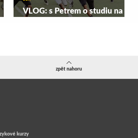
VLOG: s Petrem o studiu na
y
střední škole na Floridě
zpět nahoru
zykové kurzy