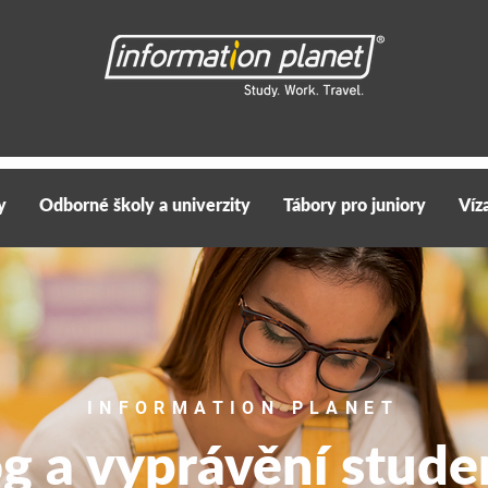
y
Odborné školy a univerzity
Tábory pro juniory
Víz
INFORMATION PLANET
og a vyprávění stude