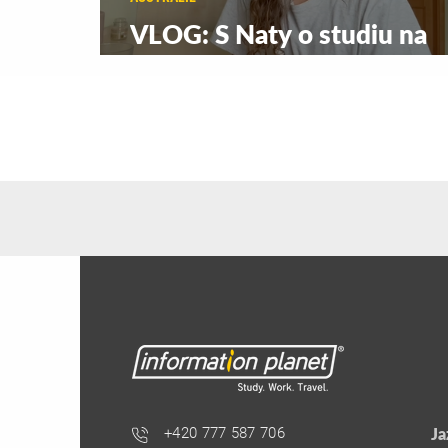
VLOG: S Naty o studiu na
Torrens University v Sydne
+420 777 587 706
Ja