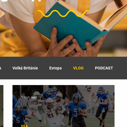
A
Velká Británie
Evropa
VLOG
PODCAST
1 min read
USA