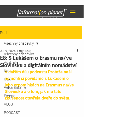
Post
Všechny příspěvky
Jul 9, 2024
1 min read
Všechny příspěvky
E8: S Lukášem o Erasmu na/ve
Austrálie
Slovinsku a digitálním nomádství
Kanada
V dalším dílu podcastu Protože naši 
nemohli si povídáme s Lukášem o 
USA
jeho vzpomínkách na Erasmus na/ve 
Velká Británie
Slovinsku a o tom, jak mu tato 
Evropa
zkušenost otevřela dveře do světa.
VLOG
PODCAST