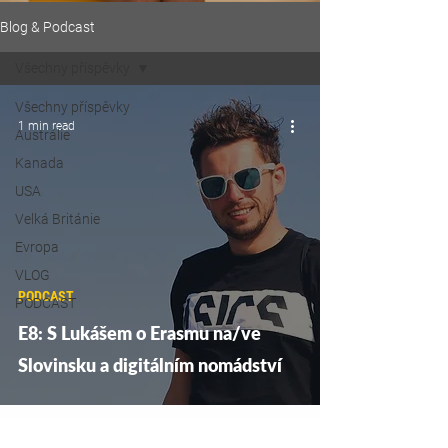
Blog & Podcast
Všechny příspěvky
Všechny příspěvky
1 min read
Austrálie
Kanada
USA
Velká Británie
Evropa
VLOG
PODCAST
PODCAST
E8: S Lukášem o Erasmu na/ve
Slovinsku a digitálním nomádství