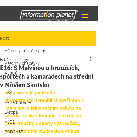
Post
Všechny příspěvky
Feb 17
1 min read
Všechny příspěvky
E16: S Malvínou o kroužcích,
Austrálie
sportech a kamarádech na střední
Kanada
v Novém Skotsku
V dalším dílu podcastu 
USA
#protozenasinemohli
 si povídáme s 
Velká Británie
Malvínou o jejím ročním pobytu na 
Evropa
střední škole v Kanadě. Dozvíte se, 
VLOG
jaké kroužky a sporty vyzkoušela, 
jaké předměty studovala a odkud 
PODCAST