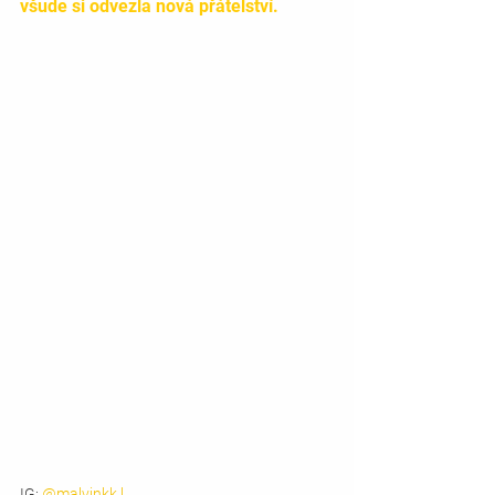
všude si odvezla nová přátelství.
IG: 
@malvinkk.l