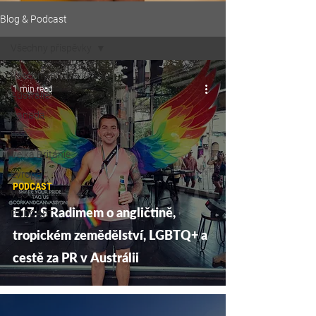
Blog & Podcast
Všechny příspěvky
Všechny příspěvky
1 min read
Austrálie
Kanada
USA
Velká Británie
Evropa
PODCAST
VLOG
E17: S Radimem o angličtině,
PODCAST
tropickém zemědělství, LGBTQ+ a
cestě za PR v Austrálii