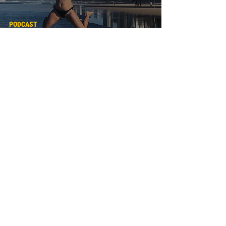
PODCAST
E11: S bleskovou Jančou o studiu a
zajímavých brigádách v Sydney
zpět nahoru