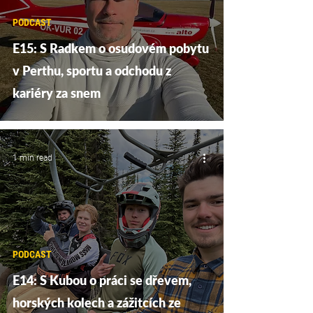
PODCAST
E15: S Radkem o osudovém pobytu
v Perthu, sportu a odchodu z
kariéry za snem
1 min read
PODCAST
E14: S Kubou o práci se dřevem,
horských kolech a zážitcích ze