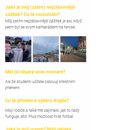
Jaký je tvůj (zatím) nejzábavnější 
zážitek? Co tě rozesmálo? 
Můj zatím nejzábavnější zážitek je asi, když 
jsem byl se svým kamarádem na tenise.
Měl jsi nějaký wow moment? 
Asi že studenti učitele oslovují křestním 
jménem.
Co tě přimělo k výběru Anglie? 
Moji rodiče a také mě zajímalo, jak to tady 
funguje, atd. Plus možnost hrát fotbal.
Jaký je tvůj rozvrh? Máš nějaké 