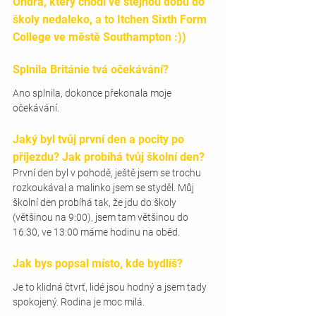
Ondra, který chodí ve stejnou dobu do 
školy nedaleko, a to Itchen Sixth Form 
College ve městě Southampton :))
Splnila Británie tvá očekávání?
Ano splnila, dokonce překonala moje 
očekávání.
Jaký byl tvůj první den a pocity po 
příjezdu? Jak probíhá tvůj školní den? 
První den byl v pohodě, ještě jsem se trochu 
rozkoukával a malinko jsem se styděl. Můj 
školní den probíhá tak, že jdu do školy 
(většinou na 9:00), jsem tam většinou do 
16:30, ve 13:00 máme hodinu na oběd.
Jak bys popsal místo, kde bydlíš? 
Je to klidná čtvrť, lidé jsou hodný a jsem tady 
spokojený. Rodina je moc milá.