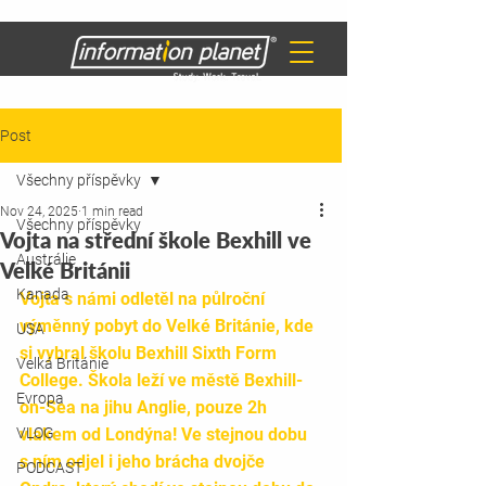
Post
Všechny příspěvky
Nov 24, 2025
1 min read
Všechny příspěvky
Vojta na střední škole Bexhill ve
Austrálie
Velké Británii
Kanada
Vojta s námi odletěl na půlroční 
výměnný pobyt do Velké Británie, kde 
USA
si vybral školu Bexhill Sixth Form 
Velká Británie
College. Škola leží ve městě Bexhill-
Evropa
on-Sea na jihu Anglie, pouze 2h 
VLOG
vlakem od Londýna! Ve stejnou dobu 
s ním odjel i jeho brácha dvojče 
PODCAST