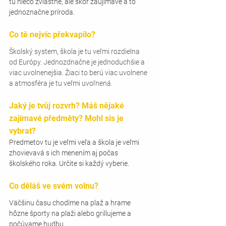
tu niečo zvláštne, ale skor zaujímave a to 
jednoznačne príroda.
Co tě nejvíc překvapilo?
Školský system, škola je tu veľmi rozdielna 
od Európy. Jednozdnačne je jednoduchšie a 
viac uvolnenejšia. Žiaci to berú viac uvolnene 
a atmosféra je tu veľmi uvoľnená.
Jaký je tvůj rozvrh? Máš nějaké 
zajímavé předměty? Mohl sis je 
vybrat?
Predmetov tu je veľmi veľa a škola je veľmi 
zhovievavá s ich menením aj počas 
školského roka. Určite si každý vyberie.
Co děláš ve svém volnu?
Väčšinu času chodíme na plaž a hrame 
hôzne športy na plaži alebo grillujeme a 
počúvame hudbu.