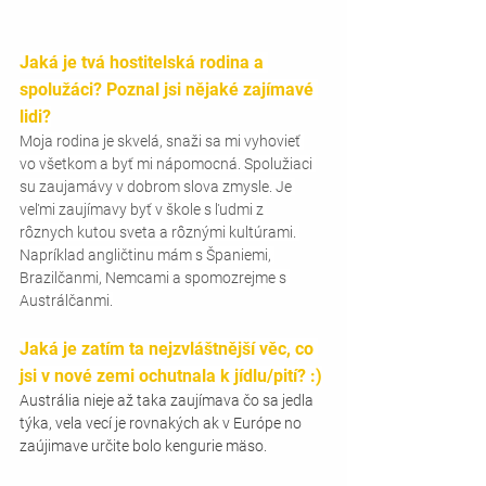
Jaká je tvá hostitelská rodina a 
spolužáci? Poznal jsi nějaké zajímavé 
lidi?
Moja rodina je skvelá, snaži sa mi vyhovieť 
vo všetkom a byť mi nápomocná. Spolužiaci 
su zaujamávy v dobrom slova zmysle. Je 
veľmi zaujímavy byť v škole s ľudmi z 
rôznych kutou sveta a rôznými kultúrami. 
Napríklad angličtinu mám s Španiemi, 
Brazilčanmi, Nemcami a spomozrejme s 
Austrálčanmi.
Jaká je zatím ta nejzvláštnější věc, co 
jsi v nové zemi ochutnala k jídlu/pití? :)
Austrália nieje až taka zaujímava čo sa jedla 
týka, vela vecí je rovnakých ak v Európe no 
zaújimave určite bolo kengurie mäso.