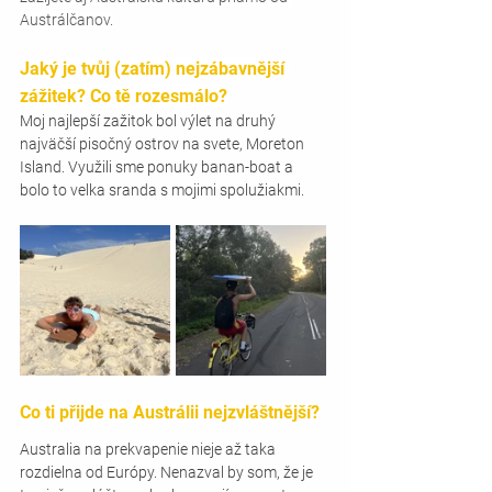
Austrálčanov.
Jaký je tvůj (zatím) nejzábavnější 
zážitek? Co tě rozesmálo?
Moj najlepší zažitok bol výlet na druhý 
najväčší pisočný ostrov na svete, Moreton 
Island. Využili sme ponuky banan-boat a 
bolo to velka sranda s mojimi spolužiakmi.
Co ti přijde na Austrálii nejzvláštnější?
Australia na prekvapenie nieje až taka 
rozdielna od Európy. Nenazval by som, že je 