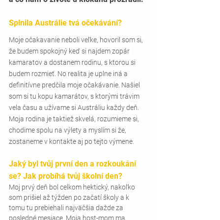
Splnila Austrálie tvá očekávání?
Moje očakavanie neboli veľke, hovoril som si, 
že budem spokojný keď si najdem zopár 
kamaratov a dostanem rodinu, s ktorou si 
budem rozmieť. No realita je uplne iná a 
definitívne predčila moje očakávanie. Našiel 
som si tu kopu kamarátov, s ktorými trávim 
vela času a užívame si Austráliu každy deň. 
Moja rodina je taktiež skvelá, rozumieme si, 
chodime spolu na výlety a myslím si že, 
zostaneme v kontakte aj po tejto výmene.
Jaký byl tvůj první den a rozkoukání 
se? Jak probíhá tvůj školní den?
Moj prvý deň bol celkom hektický, nakoľko 
som prišiel až týžden po začatí školy a k 
tomu tu prebiehali najväčšia dažde za 
posledné mesiace. Moja host-mom ma 