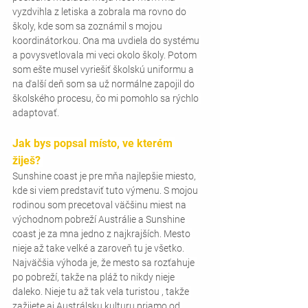
vyzdvihla z letiska a zobrala ma rovno do 
školy, kde som sa zoznámil s mojou 
koordinátorkou. Ona ma uvdiela do systému 
a povysvetlovala mi veci okolo školy. Potom 
som ešte musel vyriešiť školskú uniformu a 
na ďalší deň som sa už normálne zapojil do 
školského procesu, čo mi pomohlo sa rýchlo 
adaptovať.
Jak bys popsal místo, ve kterém 
žiješ? 
Sunshine coast je pre mňa najlepšie miesto, 
kde si viem predstaviť tuto výmenu. S mojou 
rodinou som precetoval väčšinu miest na 
východnom pobreží Austrálie a Sunshine 
coast je za mna jedno z najkrajších. Mesto 
nieje až take velké a zaroveň tu je všetko. 
Najväčšia výhoda je, že mesto sa rozťahuje 
po pobreží, takže na pláž to nikdy nieje 
daleko. Nieje tu až tak vela turistou , takže 
zažijete aj Austrálsku kulturu priamo od 