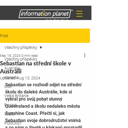
Post
Všechny příspěvky
May 16, 2024
3 min read
Všechny příspěvky
Sebastian na střední škole v
Austrálie
Austrálii
Kanada
Updated:
Aug 13, 2024
​​Sebastian se rozhodl odjet na střední 
USA
školu do daleké Austrálie, kde si 
Velká Británie
vybral pro svůj pobyt slunný 
Evropa
Queensland a školu nedaleko města 
Sunshine Coast. Přečti si, jak 
VLOG
Sebastian svoje dobrodružství vnímá 
PODCAST
a co nám o životě u klokanů prozradil.