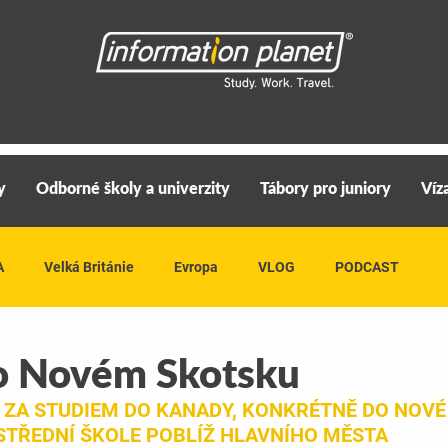
y
Odborné školy a univerzity
Tábory pro juniory
Víz
A
Velká Británie
Evropa
VLOG
PODCAST
 o Novém Skotsku
 ZA STUDIEM DO KANADY, KONKRÉTNĚ DO NOVÉ
STŘEDNÍ ŠKOLE POBLÍŽ HLAVNÍHO MĚSTA 