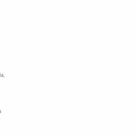
a, 
a 
 