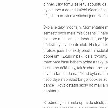
dinner. Díky tomu, že je tu spoustu 
bylo super a do teď každý týden něco
už jich mám více a všichni jsou zlatí a 
Škola je taky moc fajn. Momentálně m
semestr bych měla mít Oceans, Financ
jsou pro mě docela jednoduché, což je
párkrát byla v debate club. Na tryoute
protože jsem ho nikdy předtím nedělala
dobře umí. Zkusím pak i další tryouty, 
mám více času během týdne a taky jse
sestra ho dělá taky, takže chodíme spo
dívat a fandit. Já například byla na am
něco děje, například bingo, cookies zd
dance, i když ostatní školy ho mají a 
naplánují. 
S rodinou jsem měla opravdu štěstí, z