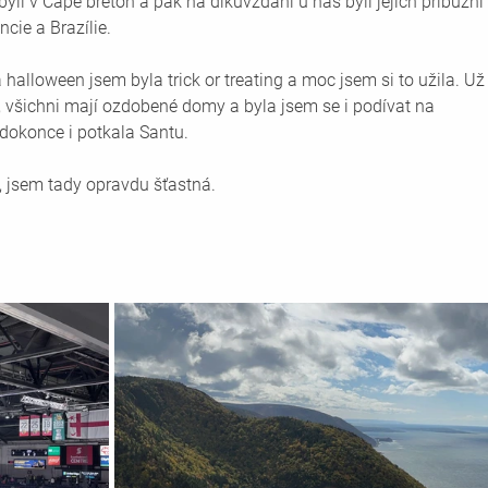
li v Cape breton a pak na díkuvzdání u nás byli jejich příbuzní 
cie a Brazílie. 
Na halloween jsem byla trick or treating a moc jsem si to užila. Už
 všichni mají ozdobené domy a byla jsem se i podívat na 
dokonce i potkala Santu. 
, jsem tady opravdu šťastná. 