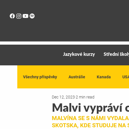
Jazykové kurzy
Střední škol
Všechny příspěvky
Austrálie
Kanada
US
Dec 12, 2023
2 min read
Malvi vypráví
MALVÍNA SE S NÁMI VYDALA
SKOTSKA, KDE STUDUJE NA 