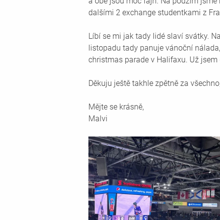
a obě jsou moc fajn. Na podzim jsme by
dalšími 2 exchange studentkami z Fran
Líbí se mi jak tady lidé slaví svátky. 
listopadu tady panuje vánoční nálada,
christmas parade v Halifaxu. Už jsem 
Děkuju ještě takhle zpětně za všechno
Mějte se krásně, 
Malvi