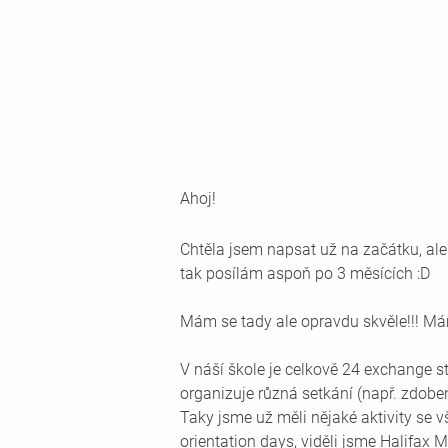
Ahoj!
Chtěla jsem napsat už na začátku, al
tak posílám aspoň po 3 měsících :D
Mám se tady ale opravdu skvěle!!! Mám
V náší škole je celkově 24 exchange s
organizuje různá setkání (např. zdobe
Taky jsme už měli nějaké aktivity se v
orientation days, viděli jsme Halifax