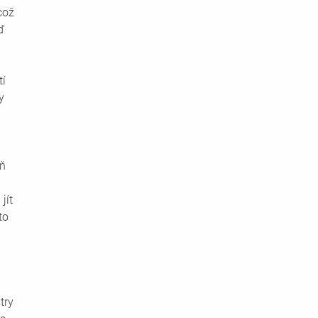
což 
ď 
í 
y 
ň 
jít 
to 
try 