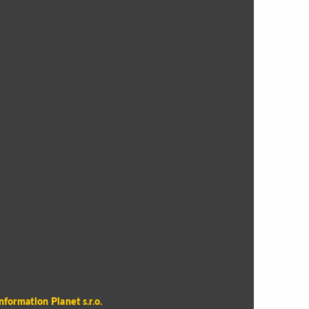
áci se
 kolech a
ní školy v
nformation Planet s.r.o.