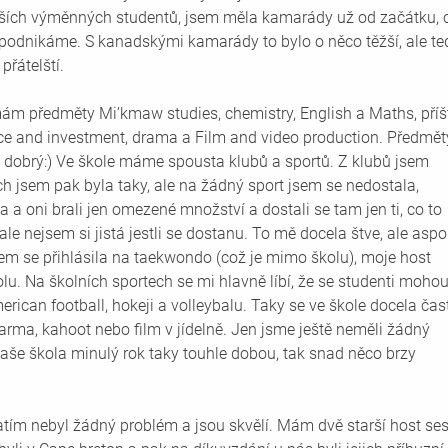
dalších výměnných studentů, jsem měla kamarády už od začátku, 
 podnikáme. S kanadskými kamarády to bylo o něco těžší, ale te
přátelští. 
ám předměty Mi’kmaw studies, chemistry, English a Maths, příšt
e and investment, drama a Film and video production. Předmět
 dobrý:) Ve škole máme spousta klubů a sportů. Z klubů jsem 
ch jsem pak byla taky, ale na žádný sport jsem se nedostala, 
 a oni brali jen omezené množství a dostali se tam jen ti, co to 
ale nejsem si jistá jestli se dostanu. To mě docela štve, ale aspo
m se přihlásila na taekwondo (což je mimo školu), moje host 
lu. Na školních sportech se mi hlavně líbí, že se studenti mohou 
erican football, hokeji a volleybalu. Taky se ve škole docela čas
arma, kahoot nebo film v jídelně. Jen jsme ještě neměli žádný 
naše škola minulý rok taky touhle dobou, tak snad něco brzy 
atím nebyl žádný problém a jsou skvělí. Mám dvě starší host ses