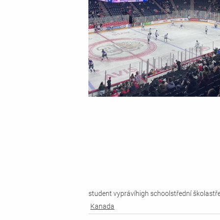
student vypráví
high school
střední škola
stř
Kanada