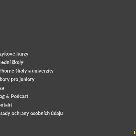
6: S Malvínou o kroužcích,
E14: S Kubou o pr
ortech a kamarádech na
dřevem, horských
řední v Novém Skotsku
zážitcích ze střed
Kanadě
zykové kurzy
řední školy
borné školy a univerzity
bory pro juniory
za
og & Podcast
ntakt
sady ochrany osobních údajů
I