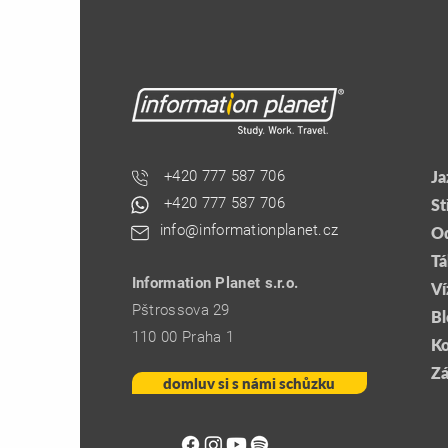
Štěpán na střední škole s
E1
hokejovou akademií v Kanadě
sp
st
+420 777 587 706
Ja
+420 777 587 706
St
info@informationplanet.cz
Od
Tá
Information Planet s.r.o.
Ví
Pštrossova 29
Bl
110 00 Praha 1
Ko
Zá
domluv si s námi schůzku