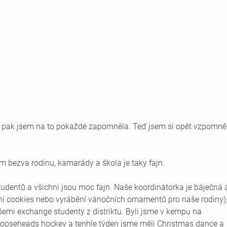
e pak jsem na to pokaždé zapomněla. Teď jsem si opět vzpomněl
 bezva rodinu, kamarády a škola je taky fajn.
tudentů a všichni jsou moc fajn. Naše koordinátorka je báječná 
ní cookies nebo vyrábění vánočních ornamentů pro naše rodiny).
šemi exchange studenty z distriktu. Byli jsme v kempu na 
 Mooseheads hockey a tenhle týden jsme měli Christmas dance a 