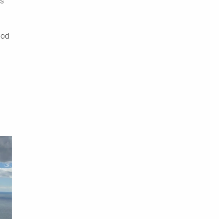
s 
 od 