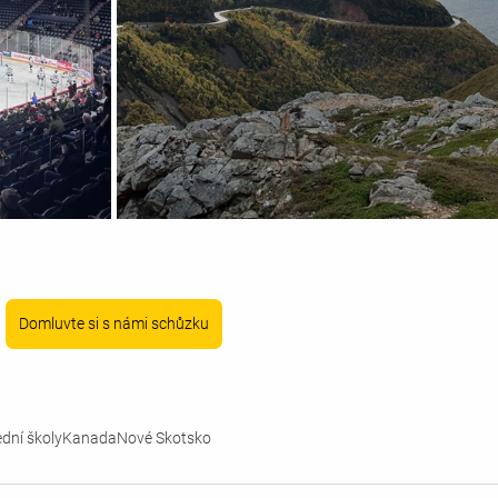
Domluvte si s námi schůzku
ední školy
Kanada
Nové Skotsko