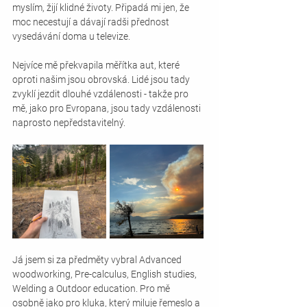
myslím, žijí klidné životy. Připadá mi jen, že 
moc necestují a dávají radši přednost 
vysedávání doma u televize.
Nejvíce mě překvapila měřítka aut, které 
oproti našim jsou obrovská. Lidé jsou tady 
zvyklí jezdit dlouhé vzdálenosti - takže pro 
mě, jako pro Evropana, jsou tady vzdálenosti 
naprosto nepředstavitelný.
Já jsem si za předměty vybral Advanced 
woodworking, Pre-calculus, English studies, 
Welding a Outdoor education. Pro mě 
osobně jako pro kluka, který miluje řemeslo a 