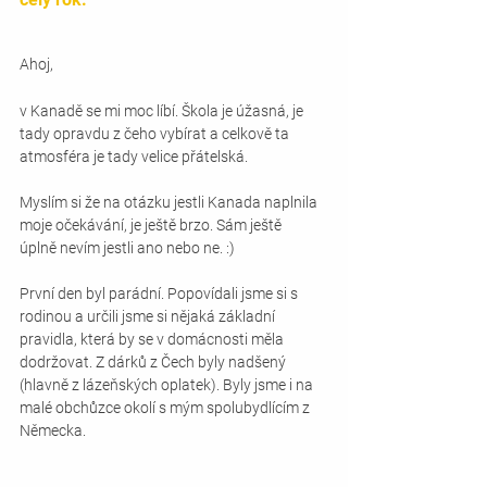
Ahoj,
v Kanadě se mi moc líbí. Škola je úžasná, je 
tady opravdu z čeho vybírat a celkově ta 
atmosféra je tady velice přátelská.
Myslím si že na otázku jestli Kanada naplnila 
moje očekávání, je ještě brzo. Sám ještě 
úplně nevím jestli ano nebo ne. :)
První den byl parádní. Popovídali jsme si s 
rodinou a určili jsme si nějaká základní 
pravidla, která by se v domácnosti měla 
dodržovat. Z dárků z Čech byly nadšený 
(hlavně z lázeňských oplatek). Byly jsme i na 
malé obchůzce okolí s mým spolubydlícím z 
Německa.