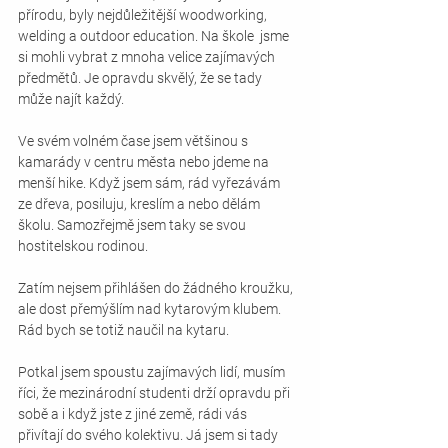
přírodu, byly nejdůležitější woodworking, 
welding a outdoor education. Na škole  jsme 
si mohli vybrat z mnoha velice zajímavých 
předmětů. Je opravdu skvělý, že se tady 
může najít každý. 
Ve svém volném čase jsem většinou s 
kamarády v centru města nebo jdeme na 
menší hike. Když jsem sám, rád vyřezávám 
ze dřeva, posiluju, kreslím a nebo dělám 
školu. Samozřejmě jsem taky se svou 
hostitelskou rodinou.
Zatím nejsem přihlášen do žádného kroužku, 
ale dost přemýšlím nad kytarovým klubem. 
Rád bych se totiž naučil na kytaru.
Potkal jsem spoustu zajímavých lidí, musím 
říci, že mezinárodní studenti drží opravdu při 
sobě a i když jste z jiné země, rádi vás 
přivítají do svého kolektivu. Já jsem si tady 