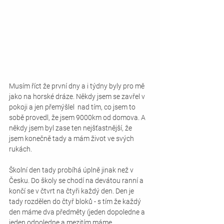
Musím říct že první dny a i týdny byly pro mě 
jako na horské dráze. Někdy jsem se zavřel v 
pokoji a jen přemýšlel  nad tím, co jsem to 
sobě provedl, že jsem 9000km od domova. A 
někdy jsem byl zase ten nejšťastnější, že 
jsem konečně tady a mám život ve svých 
rukách.
Školní den tady probíhá úplně jinak než v 
Česku. Do školy se chodí na devátou ranní a 
končí se v čtvrt na čtyři každý den. Den je 
tady rozdělen do čtyř bloků - s tím že každý 
den máme dva předměty (jeden dopoledne a 
jeden odpoledne a mezitím máme 