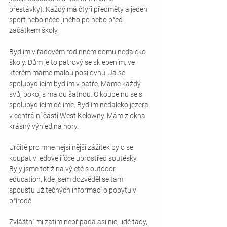
přestávky). Každý má čtyři předměty a jeden 
sport nebo něco jiného po nebo před 
začátkem školy. 
Bydlím v řadovém rodinném domu nedaleko 
školy. Dům je to patrový se sklepením, ve 
kterém máme malou posilovnu. Já se 
spolubydlícím bydlím v patře. Máme každý 
svůj pokoj s malou šatnou. O koupelnu se s 
spolubydlícím dělíme. Bydlím nedaleko jezera 
v centrální části West Kelowny. Mám z okna 
krásný výhled na hory.
Určitě pro mne nejsilnější zážitek bylo se 
koupat v ledové říčce uprostřed soutěsky. 
Byly jsme totiž na výletě s outdoor 
education, kde jsem dozvěděl se tam 
spoustu užitečných informací o pobytu v 
přírodě. 
Zvláštní mi zatím nepřipadá asi nic, lidé tady, 