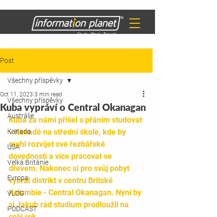
Post
Všechny příspěvky
Oct 11, 2023
3 min read
Všechny příspěvky
Kuba vypráví o Central Okanagan
Austrálie
Kuba za námi přišel s přáním studovat 
Kanada
v Kanadě na střední škole, kde by 
mohl rozvíjet své řezbářské 
USA
dovednosti a více pracovat se 
Velká Británie
dřevem. Nakonec si pro svůj pobyt 
Evropa
vybral distrikt v centru Britské 
Kolumbie - Central Okanagan. Nyní by 
VLOG
si Jakub rád studium prodloužil na 
PODCAST
celý rok. 