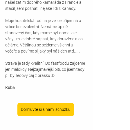
našel zatím dobrého kamaráda z Francie a 
stačil jsem poznat i nějaké lidi z Kanady.
Moje hostitelská rodina je velice příjemná a 
velice benevolentní. Nemáme úplně 
stanovený čas, kdy máme být doma, ale 
vždy jim je dobré napsat, kdy dorazíme a co 
děláme. Většinou se sejdeme všichni u 
večeře a povíme si jaký byl náš den atd..... . 
Strava je tady kvalitní. Do fastfoodu zajdeme 
jen málokdy. Nejzajímavější pití, co jsem tady 
pil byl ledový čaj z prášku :D
Kuba
Domluvte si s námi schůzku