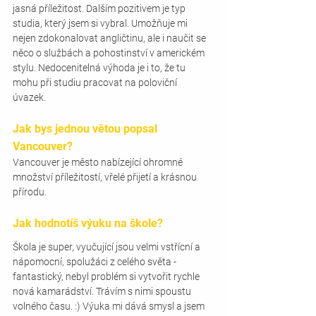
jasná příležitost. Dalším pozitivem je typ 
studia, který jsem si vybral. Umožňuje mi 
nejen zdokonalovat angličtinu, ale i naučit se 
něco o službách a pohostinství v americkém 
stylu. Nedocenitelná výhoda je i to, že tu 
mohu při studiu pracovat na poloviční 
úvazek.
Jak bys jednou větou popsal 
Vancouver?
Vancouver je město nabízející ohromné 
množství příležitostí, vřelé přijetí a krásnou 
přírodu. 
Jak hodnotíš výuku na škole? 
Škola je super, vyučující jsou velmi vstřícní a 
nápomocní, spolužáci z celého světa - 
fantastický, nebyl problém si vytvořit rychle 
nová kamarádství. Trávím s nimi spoustu 
volného času. :) Výuka mi dává smysl a jsem 