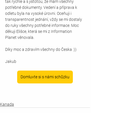
tak rychle a s jistotou, že mám všechny 
potřebné dokumenty. Vedení a příprava k 
odletu byla na vysoké úrovni. Oceňuji i 
transparentnost jednání, vždy se mi dostaly 
do ruky všechny potřebné informace. Moc 
děkuji Elišce, která se mi z Information 
Planet věnovala.
Díky moc a zdravím všechny do Česka :))
Jakub
Domluvte si s námi schůzku
Kanada