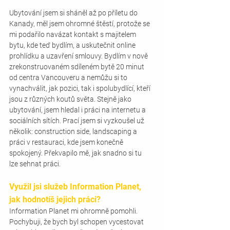
Ubytování jsem si sháněl až po příletu do 
Kanady, měl jsem ohromné štěstí, protože se 
mi podařilo navázat kontakt s majitelem 
bytu, kde teď bydlím, a uskutečnit online 
prohlídku a uzavření smlouvy. Bydlím v nově 
zrekonstruovaném sdíleném bytě 20 minut 
od centra Vancouveru a nemůžu si to 
vynachválit, jak pozici, tak i spolubydlící, kteří 
jsou z různých koutů světa. Stejně jako 
ubytování, jsem hledal i práci na internetu a 
sociálních sítích. Prací jsem si vyzkoušel už 
několik: construction side, landscaping a 
práci v restauraci, kde jsem konečně 
spokojený. Překvapilo mě, jak snadno si tu 
lze sehnat práci.
Využil jsi služeb Information Planet, 
jak hodnotíš jejich práci? 
Information Planet mi ohromně pomohli. 
Pochybuji, že bych byl schopen vycestovat 