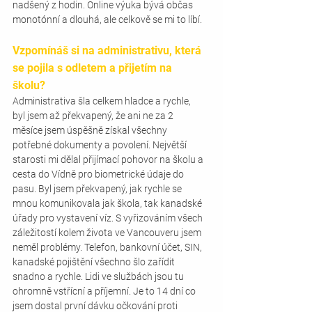
nadšený z hodin. Online výuka bývá občas 
monotónní a dlouhá, ale celkově se mi to líbí.
Vzpomínáš si na administrativu, která 
se pojila s odletem a přijetím na 
školu?
Administrativa šla celkem hladce a rychle, 
byl jsem až překvapený, že ani ne za 2 
měsíce jsem úspěšně získal všechny 
potřebné dokumenty a povolení. Největší 
starosti mi dělal přijímací pohovor na školu a 
cesta do Vídně pro biometrické údaje do 
pasu. Byl jsem překvapený, jak rychle se 
mnou komunikovala jak škola, tak kanadské 
úřady pro vystavení víz. S vyřizováním všech 
záležitostí kolem života ve Vancouveru jsem 
neměl problémy. Telefon, bankovní účet, SIN, 
kanadské pojištění všechno šlo zařídit 
snadno a rychle. Lidi ve službách jsou tu 
ohromně vstřícní a příjemní. Je to 14 dní co 
jsem dostal první dávku očkování proti 