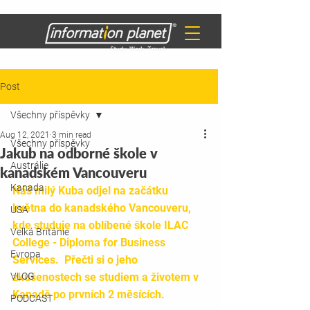
Post
Všechny příspěvky
Aug 12, 2021
3 min read
Všechny příspěvky
Jakub na odborné škole v
Austrálie
kanadském Vancouveru
Kanada
Náš milý Kuba odjel na začátku 
května do kanadského Vancouveru, 
USA
kde studuje na oblíbené škole ILAC 
Velká Británie
College - Diploma for Business 
Evropa
Services.  Přečti si o jeho 
VLOG
zkušenostech se studiem a životem v 
Kanadě po prvních 2 měsících. 
PODCAST