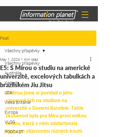
Post
Všechny příspěvky
May 1, 2024
1 min read
Všechny příspěvky
E5: S Mírou o studiu na americké
Austrálie
univerzitě, excelových tabulkách a
Kanada
brazilském Jiu Jitsu
S Mírou jsme si povídali o jeho 
USA
vzpomínkách na studium na 
Velká Británie
univerzitě v Severní Karolíně. Tahle 
Evropa
zkušenost byla pro Míru první velkou 
VLOG
cestou, která v něm odstartovala 
touhu po objevování různých koutů 
PODCAST