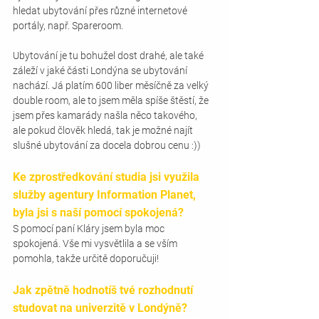
hledat ubytování přes různé internetové 
portály, např. Spareroom.
Ubytování je tu bohužel dost drahé, ale také 
záleží v jaké části Londýna se ubytování 
nachází. Já platím 600 liber měsíčně za velký 
double room, ale to jsem měla spíše štěstí, že 
jsem přes kamarády našla něco takového, 
ale pokud člověk hledá, tak je možné najít 
slušné ubytování za docela dobrou cenu :))
Ke zprostředkování studia jsi využila 
služby agentury Information Planet, 
byla jsi s naší pomocí spokojená? 
S pomocí paní Kláry jsem byla moc 
spokojená. Vše mi vysvětlila a se vším 
pomohla, takže určitě doporučuji!
Jak zpětně hodnotíš tvé rozhodnutí 
studovat na univerzitě v Londýně? 