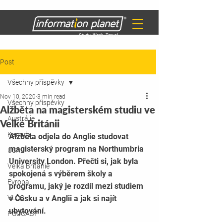
Post
Všechny příspěvky
Nov 10, 2020
3 min read
Všechny příspěvky
Alžběta na magisterském studiu ve
Austrálie
Velké Británii
Kanada
Alžběta odjela do Anglie studovat 
magisterský program na Northumbria 
USA
University London. Přečti si, jak byla 
Velká Británie
spokojená s výběrem školy a 
Evropa
programu, jaký je rozdíl mezi studiem 
VLOG
v Česku a v Anglii a jak si najít 
ubytování.
PODCAST