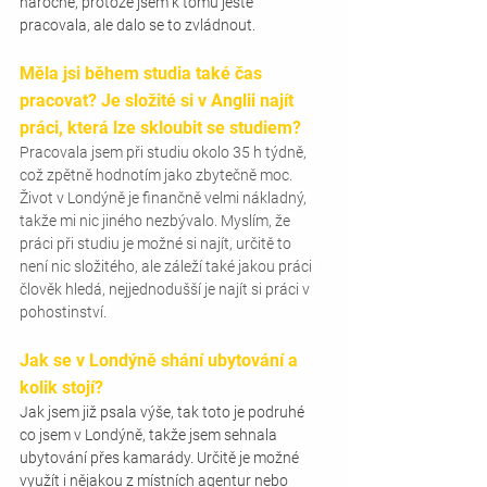
náročné, protože jsem k tomu ještě 
pracovala, ale dalo se to zvládnout.
Měla jsi během studia také čas 
pracovat? Je složité si v Anglii najít 
práci, která lze skloubit se studiem?
Pracovala jsem při studiu okolo 35 h týdně, 
což zpětně hodnotím jako zbytečně moc. 
Život v Londýně je finančně velmi nákladný, 
takže mi nic jiného nezbývalo. Myslím, že 
práci při studiu je možné si najít, určitě to 
není nic složitého, ale záleží také jakou práci 
člověk hledá, nejjednodušší je najít si práci v 
pohostinství. 
Jak se v Londýně shání ubytování a 
kolik stojí? 
Jak jsem již psala výše, tak toto je podruhé 
co jsem v Londýně, takže jsem sehnala 
ubytování přes kamarády. Určitě je možné 
využít i nějakou z místních agentur nebo 