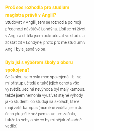
Proč ses rozhodla pro studium 
magistra právě v Anglii?
Studovat v Anglii jsem se rozhodla po mojí 
předchozí návštěvě Londýna. Líbil se mi život 
v Anglii a chtěla jsem pokračovat ve studiu a 
zůstat žít v Londýně, proto pro mě studium v 
Anglii byla jasná volba.
Byla jsi s výběrem školy a oboru 
spokojena?
Se školou jsem byla moc spokojená, líbil se 
mi přístup učitelů a také jejich ochota vše 
vysvětlit. Jediná nevýhoda byl malý kampus, 
takže jsem nemohla využívat stejné výhody 
jako studenti, co studují na školách, které 
mají větší kampus (nicméně věděla jsem do 
čeho jdu ještě než jsem studium začala, 
takže to nebylo nic co by mi nějak zásadně 
vadilo). 