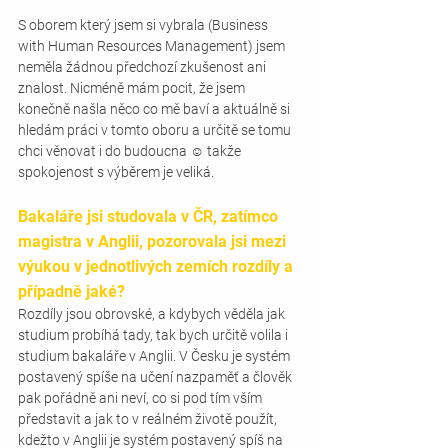
S oborem který jsem si vybrala (Business 
with Human Resources Management) jsem 
neměla žádnou předchozí zkušenost ani 
znalost. Nicméně mám pocit, že jsem 
konečně našla něco co mě baví a aktuálně si 
hledám práci v tomto oboru a určitě se tomu 
chci věnovat i do budoucna ☺ takže 
spokojenost s výběrem je veliká. 
Bakaláře jsi studovala v ČR, zatímco 
magistra v Anglii, pozorovala jsi mezi 
výukou v jednotlivých zemích rozdíly a 
případně jaké? 
Rozdíly jsou obrovské, a kdybych věděla jak 
studium probíhá tady, tak bych určitě volila i 
studium bakaláře v Anglii. V Česku je systém 
postavený spíše na učení nazpaměť a člověk 
pak pořádně ani neví, co si pod tím vším 
představit a jak to v reálném životě použít, 
kdežto v Anglii je systém postavený spíš na 