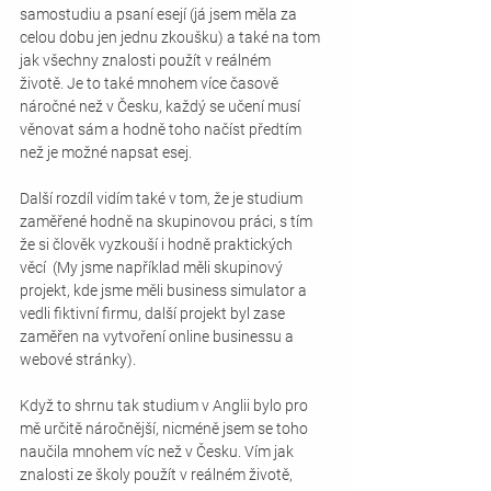
samostudiu a psaní esejí (já jsem měla za 
celou dobu jen jednu zkoušku) a také na tom 
jak všechny znalosti použít v reálném 
životě. Je to také mnohem více časově 
náročné než v Česku, každý se učení musí 
věnovat sám a hodně toho načíst předtím 
než je možné napsat esej.
Další rozdíl vidím také v tom, že je studium 
zaměřené hodně na skupinovou práci, s tím 
že si člověk vyzkouší i hodně praktických 
věcí  (My jsme například měli skupinový 
projekt, kde jsme měli business simulator a 
vedli fiktivní firmu, další projekt byl zase 
zaměřen na vytvoření online businessu a 
webové stránky).
Když to shrnu tak studium v Anglii bylo pro 
mě určitě náročnější, nicméně jsem se toho 
naučila mnohem víc než v Česku. Vím jak 
znalosti ze školy použít v reálném životě, 