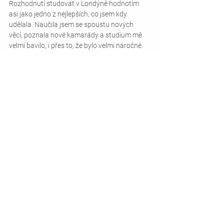
Rozhodnutí studovat v Londýně hodnotím 
asi jako jedno z nejlepších, co jsem kdy 
udělala. Naučila jsem se spoustu nových 
věcí, poznala nové kamarády a studium mě 
velmi bavilo, i přes to, že bylo velmi náročné.  
Velká Británie
Evropa