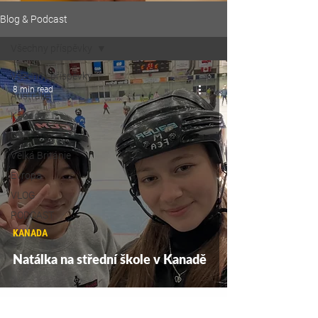
Blog & Podcast
Všechny příspěvky
Všechny příspěvky
8 min read
Austrálie
Kanada
USA
Velká Británie
Evropa
VLOG
PODCAST
KANADA
Natálka na střední škole v Kanadě