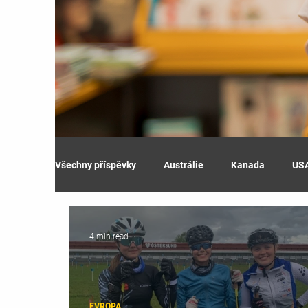
Všechny příspěvky
Austrálie
Kanada
US
4 min read
EVROPA