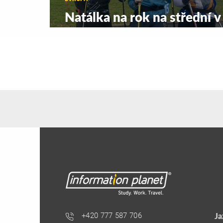
Natálka na rok na střední v
Norsku
+420 777 587 706
Ja