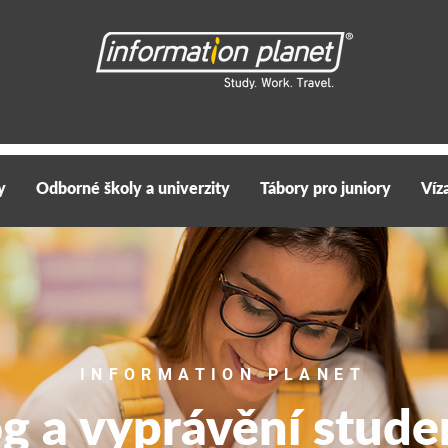
y
Odborné školy a univerzity
Tábory pro juniory
Víz
INFORMATION PLANET
og a vyprávění stude