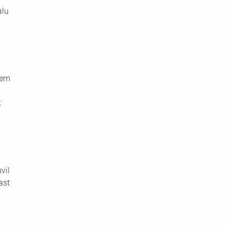
lu 
sem 
 
vil 
ast 