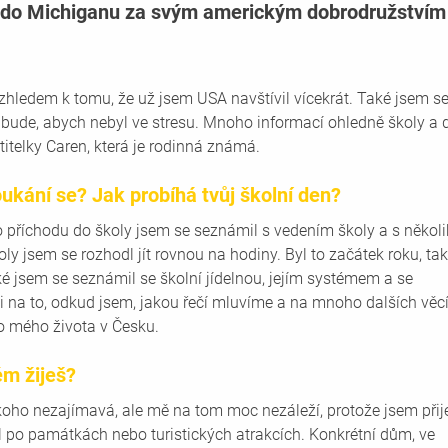
t do Michiganu za svým americkým dobrodružstvím
hledem k tomu, že už jsem USA navštívil vícekrát. Také jsem se
o bude, abych nebyl ve stresu. Mnoho informací ohledně školy a d
itelky Caren, která je rodinná známá.
oukání se? Jak probíhá tvůj školní den?
 příchodu do školy jsem se seznámil s vedením školy a s několi
y jsem se rozhodl jít rovnou na hodiny. Byl to začátek roku, tak
aké jsem se seznámil se školní jídelnou, jejím systémem a se 
li na to, odkud jsem, jakou řečí mluvíme a na mnoho dalších věcí
o mého života v Česku.
ém žiješ? 
ho nezajímavá, ale mě na tom moc nezáleží, protože jsem přije
il po památkách nebo turistických atrakcích. Konkrétní dům, ve 