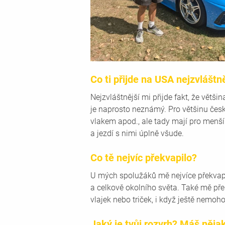
Co ti přijde na USA nejzvláštn
Nejzvláštnější mi přijde fakt, že vět
je naprosto neznámý. Pro většinu česk
vlakem apod., ale tady mají pro menší
a jezdí s nimi úplně všude.
Co tě nejvíc překvapilo?
U mých spolužáků mě nejvíce překvapi
a celkově okolního světa. Také mě přek
vlajek nebo triček, i když ještě nemoho
Jaký je tvůj rozvrh? Máš něja