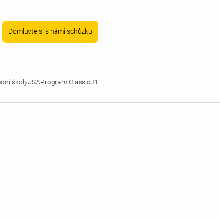
Domluvte si s námi schůzku
ední školy
USA
Program Classic
J1