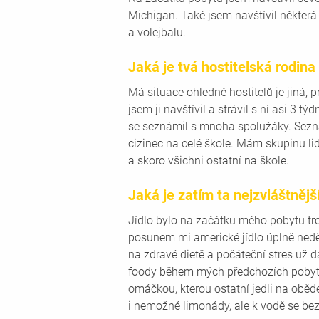
Michigan. Také jsem navštívil některá
a volejbalu.
Jaká je tvá hostitelská rodina
Má situace ohledně hostitelů je jiná, 
jsem ji navštívil a strávil s ní asi 3 tý
se seznámil s mnoha spolužáky. Sezna
cizinec na celé škole. Mám skupinu lidí
a skoro všichni ostatní na škole.
Jaká je zatím ta nejzvláštnější 
Jídlo bylo na začátku mého pobytu tr
posunem mi americké jídlo úplně nedě
na zdravé dietě a počáteční stres už d
foody během mých předchozích pobytů,
omáčkou, kterou ostatní jedli na oběd
i nemožné limonády, ale k vodě se be