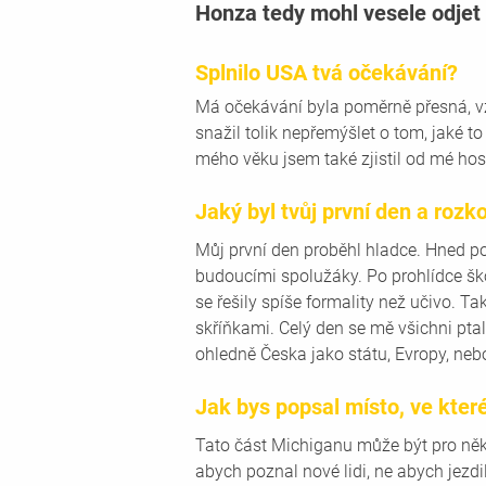
Honza tedy mohl vesele odje
Splnilo USA tvá očekávání?
Má očekávání byla poměrně přesná, vz
snažil tolik nepřemýšlet o tom, jaké t
mého věku jsem také zjistil od mé host
Jaký byl tvůj první den a rozk
Můj první den proběhl hladce. Hned po
budoucími spolužáky. Po prohlídce škol
se řešily spíše formality než učivo. T
skříňkami. Celý den se mě všichni pta
ohledně Česka jako státu, Evropy, neb
Jak bys popsal místo, ve kter
Tato část Michiganu může být pro něko
abych poznal nové lidi, ne abych jezd