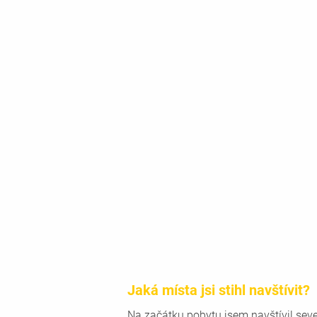
Jaká místa jsi stihl navštívit?
Na začátku pobytu jsem navštívil seve