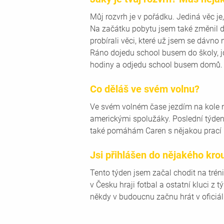
Můj rozvrh je v pořádku. Jediná věc je
Na začátku pobytu jsem také změnil dv
probírali věci, které už jsem se dávno
Ráno dojedu school busem do školy, jd
hodiny a odjedu school busem domů.
Co děláš ve svém volnu? 
Ve svém volném čase jezdím na kole ne
americkými spolužáky. Poslední týden
také pomáhám Caren s nějakou prací k
Jsi přihlášen do nějakého kro
Tento týden jsem začal chodit na tréni
v Česku hraji fotbal a ostatní kluci z t
někdy v budoucnu začnu hrát v oficiá