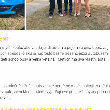
ější?
šina mých spolužáku všude jezdí autem a pojem veřejná doprava j
ých středoškoláku je naprosto běžné, že ráno jezdí autobusem, 
 děti schoolbusy a velká většina 16letých má svá vlastní auta 
lo zmíněné ježdění auty a také poměrně malé znalosti zeměpis
vapilo, že někteří studenti vyjadřují své politické názory pomocí
u volit.
ké zajímavé předměty? Mohl sis je vybrat?