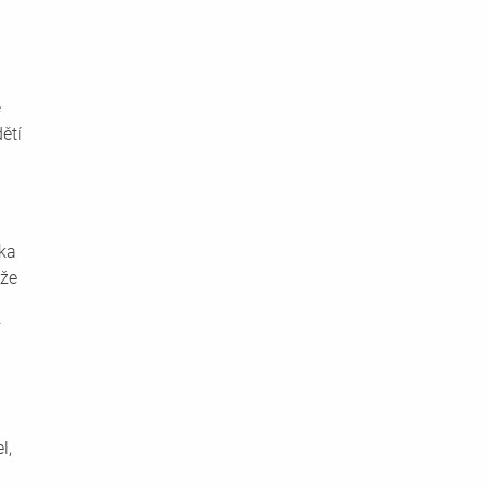
 
ětí 
ka 
že 
 
l, 