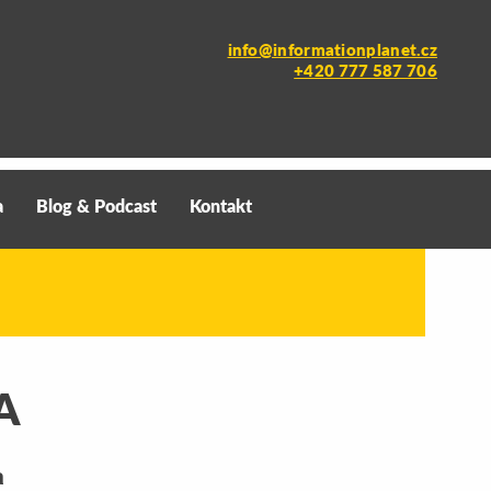
info@informationplanet.cz
+420 777 587 706
a
Blog & Podcast
Kontakt
A
 