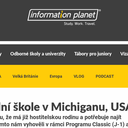
y
Odborné školy a univerzity
Tábory pro juniory
Víz
A
Velká Británie
Evropa
VLOG
PODCAST
ní škole v Michiganu, US
, že má již hostitelskou rodinu a potřebuje najít 
omto nám vyhověli v rámci Programu Classic (J-1) a