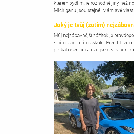
kterém bydlím, je rozhodně jiný než n
Michiganu jsou stejné. Mám své vlastn
Jaký je tvůj (zatím) nejzábav
Můj nejzábavnější zážitek je pravděp
s nimi čas i mimo školu. Před hlavní di
potkal nové lidi a užil jsem si s nimi