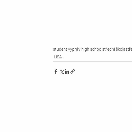
student vypráví
high school
střední škola
stř
USA