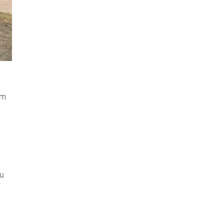
im 
u 
 