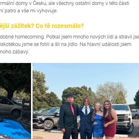
ormální domy v Česku, ale všechny ostatní domy v této části 
í patro a vše mi vyhovuje.
nější zážitek? Co tě rozesmálo?
odobně homecoming. Potkal jsem mnoho nových lidí a strávil js
skotékou jsme se fotili a šli na jídlo. Na hlavní události jsem 
 mnoho zábavy.