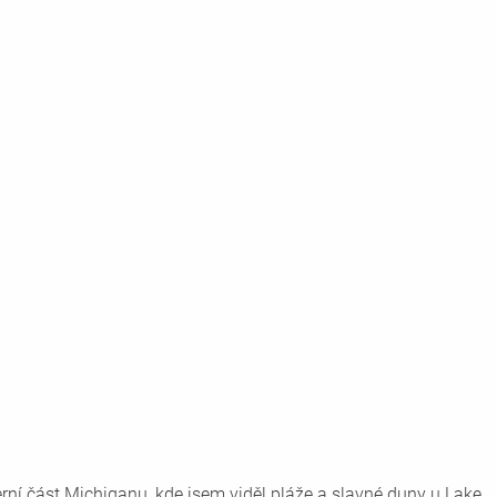
rní část Michiganu, kde jsem viděl pláže a slavné duny u Lake 