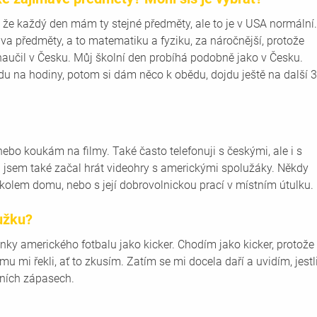
, že každý den mám ty stejné předměty, ale to je v USA normální.
a předměty, a to matematiku a fyziku, za náročnější, protože 
 naučil v Česku. Můj školní den probíhá podobně jako v Česku. 
u na hodiny, potom si dám něco k obědu, dojdu ještě na další 3
 
bo koukám na filmy. Také často telefonuji s českými, ale i s 
 jsem také začal hrát videohry s americkými spolužáky. Někdy 
olem domu, nebo s její dobrovolnickou prací v místním útulku.
užku?
nky amerického fotbalu jako kicker. Chodím jako kicker, protože 
ýmu mi řekli, ať to zkusím. Zatím se mi docela daří a uvidím, jestli
lních zápasech.