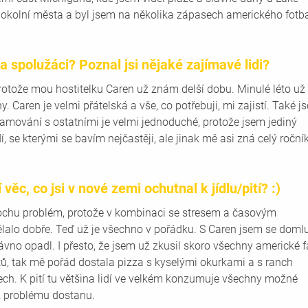
 okolní města a byl jsem na několika zápasech amerického fotba
 a spolužáci? Poznal jsi nějaké zajímavé lidi?
protože mou hostitelku Caren už znám delší dobu. Minulé léto už 
dny. Caren je velmi přátelská a vše, co potřebuji, mi zajistí. Také j
mování s ostatními je velmi jednoduché, protože jsem jediný 
, se kterými se bavím nejčastěji, ale jinak mě asi zná celý ročník
věc, co jsi v nové zemi ochutnal k jídlu/pití? :)
ochu problém, protože v kombinaci se stresem a časovým 
lalo dobře. Teď už je všechno v pořádku. S Caren jsem se domlu
ávno opadl. I přesto, že jsem už zkusil skoro všechny americké f
 tak mě pořád dostala pizza s kyselými okurkami a s ranch 
ech. K pití tu většina lidí ve velkém konzumuje všechny možné 
z problému dostanu.