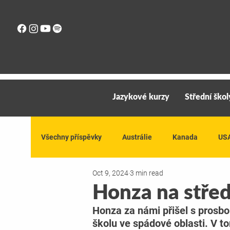
Jazykové kurzy
Střední škol
Všechny příspěvky
Austrálie
Kanada
US
Oct 9, 2024
3 min read
Honza na střed
Honza za námi přišel s prosbou
školu ve spádové oblasti. V t