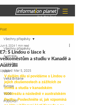
Post
Všechny příspěvky
Jun 6, 2024
1 min read
Všechny příspěvky
E7: S Lindou o lásce k
Austrálie
velkoměstům a studiu v Kanadě a
Kanada
Austrálii
Updated:
Mar 5, 2025
USA
V dalším dílu si povídáme s Lindou o 
Velká Británie
jejích zkušenostech a zážitcích ze 
Evropa
života a studia v kanadském 
Montreálu a následně v australském 
VLOG
Perthu. Poslechněte si, jak vzpomíná 
PODCAST