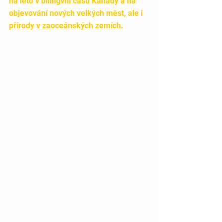
na léto v bilingvní části Kanady a na 
objevování nových velkých měst, ale i 
přírody v zaoceánských zemích.