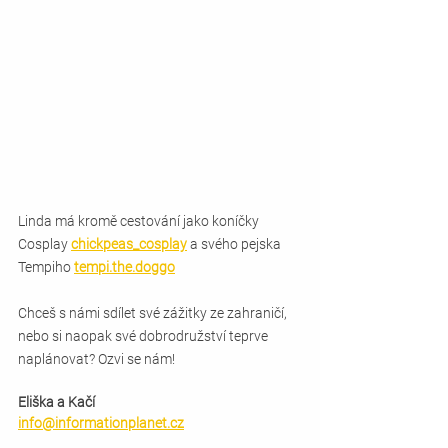
Linda má kromě cestování jako koníčky 
Cosplay 
⁠chickpeas_cosplay
 a svého pejska 
Tempiho 
⁠tempi.the.doggo
Chceš s námi sdílet své zážitky ze zahraničí, 
nebo si naopak své dobrodružství teprve 
naplánovat? Ozvi se nám!
Eliška a Kačí
info@informationplanet.cz