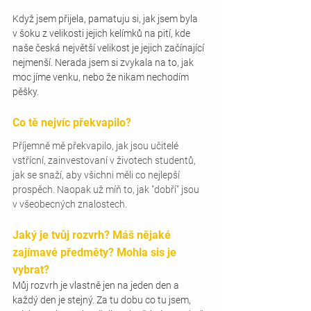
Když jsem přijela, pamatuju si, jak jsem byla 
v šoku z velikosti jejich kelímků na pití, kde 
naše česká největší velikost je jejich začínající 
nejmenší. Nerada jsem si zvykala na to, jak 
moc jíme venku, nebo že nikam nechodím 
pěšky. 
Co tě nejvíc překvapilo?
Příjemně mě překvapilo, jak jsou učitelé 
vstřícní, zainvestovaní v životech studentů, 
jak se snaží, aby všichni měli co nejlepší 
prospěch. Naopak už míň to, jak "dobří" jsou 
v všeobecných znalostech.
Jaký je tvůj rozvrh? Máš nějaké 
zajímavé předměty? Mohla sis je 
vybrat?
Můj rozvrh je vlastně jen na jeden den a 
každý den je stejný. Za tu dobu co tu jsem, 