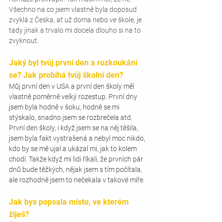
Všechno na co jsem vlastně byla doposud 
zvyklá z Česka, ať už doma nebo ve škole, je 
tady jinak a trvalo mi docela dlouho si na to 
zvyknout.
Jaký byl tvůj první den a rozkoukání 
se? Jak probíhá tvůj školní den?
Můj první den v USA a první den školy měl 
vlastně poměrně velký rozestup. První dny 
jsem byla hodně v šoku, hodně se mi 
stýskalo, snadno jsem se rozbrečela atd. 
První den školy, i když jsem se na něj těšila, 
jsem byla fakt vystrašená a nebyl moc nikdo, 
kdo by se mě ujal a ukázal mi, jak to kolem 
chodí. Takže když mi lidi říkali, že prvních pár 
dnů bude těžkých, nějak jsem s tím počítala, 
ale rozhodně jsem to nečekala v takové míře. 
Jak bys popsala místo, ve kterém 
žiješ? 