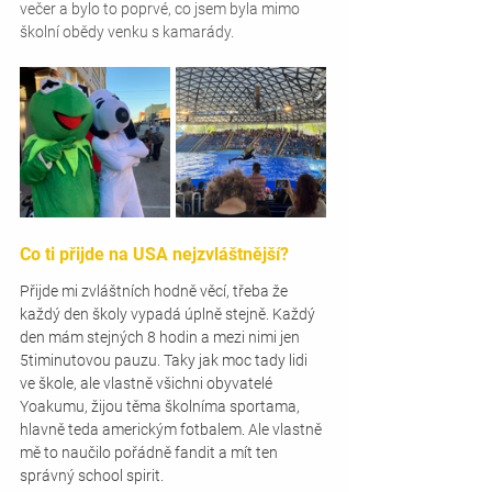
večer a bylo to poprvé, co jsem byla mimo 
školní obědy venku s kamarády.
Co ti přijde na USA nejzvláštnější?
Přijde mi zvláštních hodně věcí, třeba že 
každý den školy vypadá úplně stejně. Každý 
den mám stejných 8 hodin a mezi nimi jen 
5timinutovou pauzu. Taky jak moc tady lidi 
ve škole, ale vlastně všichni obyvatelé 
Yoakumu, žijou těma školníma sportama, 
hlavně teda americkým fotbalem. Ale vlastně 
mě to naučilo pořádně fandit a mít ten 
správný school spirit.