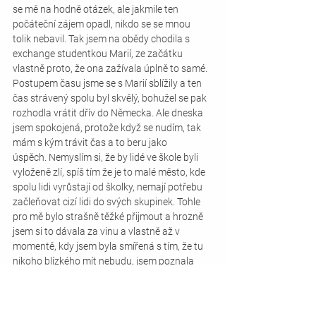
se mě na hodně otázek, ale jakmile ten 
počáteční zájem opadl, nikdo se se mnou 
tolik nebavil. Tak jsem na obědy chodila s 
exchange studentkou Marií, ze začátku 
vlastně proto, že ona zažívala úplně to samé. 
Postupem času jsme se s Marií sblížily a ten 
čas strávený spolu byl skvělý, bohužel se pak 
rozhodla vrátit dřív do Německa. Ale dneska 
jsem spokojená, protože když se nudím, tak 
mám s kým trávit čas a to beru jako 
úspěch. Nemyslím si, že by lidé ve škole byli 
vyloženě zlí, spíš tím že je to malé město, kde 
spolu lidi vyrůstají od školky, nemají potřebu 
začleňovat cizí lidi do svých skupinek. Tohle 
pro mě bylo strašně těžké přijmout a hrozně 
jsem si to dávala za vinu a vlastně až v 
momentě, kdy jsem byla smířená s tím, že tu 
nikoho blízkého mít nebudu, jsem poznala 
Gabby. Gabby je teď moje kamarádka, se 
kterou trávím většinu svého volného času a 
navíc jsem se víc sblížila s mým původním 