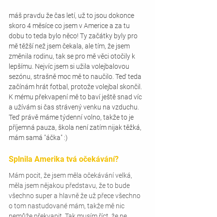
máš pravdu že čas letí, už to jsou dokonce 
skoro 4 měsíce co jsem v Americe a za tu 
dobu to teda bylo něco! Ty začátky byly pro 
mě těžší než jsem čekala, ale tím, že jsem 
změnila rodinu, tak se pro mě věci otočily k 
lepšímu. Nejvíc jsem si užila volejbalovou 
sezónu, strašně moc mě to naučilo. Teď teda 
začínám hrát fotbal, protože volejbal skončil. 
K mému překvapení mě to baví ještě snad víc 
a užívám si čas strávený venku na vzduchu. 
Teď právě máme týdenní volno, takže to je 
příjemná pauza, škola není zatím nijak těžká, 
mám samá "áčka" :) 
Splnila Amerika tvá očekávání?
Mám pocit, že jsem měla očekávání velká, 
měla jsem nějakou představu, že to bude 
všechno super a hlavně že už přece všechno 
o tom nastudované mám, takže mě nic 
nemůže překvapit. Tak musím říct, že ne. 