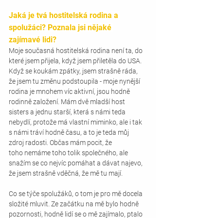
Jaká je tvá hostitelská rodina a 
spolužáci? Poznala jsi nějaké 
zajímavé lidi?
Moje současná hostitelská rodina není ta, do 
které jsem přijela, když jsem přiletěla do USA. 
Když se koukám zpátky, jsem strašně ráda, 
že jsem tu změnu podstoupila - moje nynější 
rodina je mnohem víc aktivní, jsou hodně 
rodinně založení. Mám dvě mladší host 
sisters a jednu starší, která s námi teda 
nebydlí, protože má vlastní miminko, ale i tak 
s námi tráví hodně času, a to je teda můj 
zdroj radosti. Občas mám pocit, že 
toho nemáme toho tolik společného, ale 
snažím se co nejvíc pomáhat a dávat najevo, 
že jsem strašně vděčná, že mě tu mají. 
Co se týče spolužáků, o tom je pro mě docela 
složité mluvit. Ze začátku na mě bylo hodně 
pozornosti, hodně lidí se o mě zajímalo, ptalo 