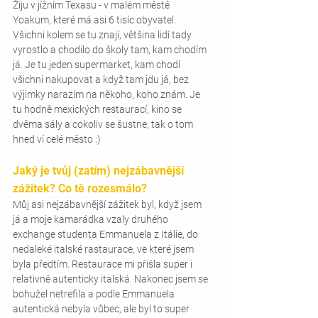
Žiju v jížním Texasu - v malém městě 
Yoakum, které má asi 6 tisíc obyvatel. 
Všichni kolem se tu znají, většina lidí tady 
vyrostlo a chodilo do školy tam, kam chodím 
já. Je tu jeden supermarket, kam chodí 
všichni nakupovat a když tam jdu já, bez 
výjimky narazím na někoho, koho znám. Je 
tu hodně mexických restaurací, kino se 
dvěma sály a cokoliv se šustne, tak o tom 
hned ví celé město :)
Jaký je tvůj (zatím) nejzábavnější 
zážitek? Co tě rozesmálo?
Můj asi nejzábavnější zážitek byl, když jsem 
já a moje kamarádka vzaly druhého 
exchange studenta Emmanuela z Itálie, do 
nedaleké italské rastaurace, ve které jsem 
byla předtím. Restaurace mi přišla super i 
relativně autenticky italská. Nakonec jsem se 
bohužel netrefila a podle Emmanuela 
autentická nebyla vůbec, ale byl to super 