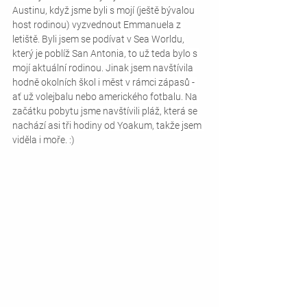
Austinu, když jsme byli s mojí (ještě bývalou 
host rodinou) vyzvednout Emmanuela z 
letiště. Byli jsem se podívat v Sea Worldu, 
který je poblíž San Antonia, to už teda bylo s 
mojí aktuální rodinou. Jinak jsem navštívila 
hodně okolních škol i měst v rámci zápasů - 
ať už volejbalu nebo amerického fotbalu. Na 
začátku pobytu jsme navštívili pláž, která se 
nachází asi tři hodiny od Yoakum, takže jsem 
viděla i moře. :)