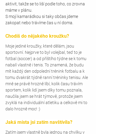
aktivit, takže se to liší podle toho, co zrovna 
máme v plánu.
S mojí kamarádkou si taky občas jdeme 
zakopat nebo trávíme čas u ní doma.
Chodíš do nějakého kroužku?
Moje jediné kroužky, které dělám, jsou 
sportovní. Nejprve to byl volejbal, teď to je 
fotbal (soccer) a od příštího týdne se k tomu 
nabalí vlastně i tenis. To znamená, že budu 
mít každý den odpolední trénink fotbalu a k 
tomu dvakrát týdně ranní tréninky tenisu. Ale 
mně se právě hrozně líbí, kolik času trávím 
sportem, kolik lidí jsem díky tomu poznala, 
naučila jsem se hrát týmově, protože jsem 
zvyklá na individuální atletiku a celkově mi to 
dalo hrozně moc! :)
Jaká místa jsi zatím navštívila?
Zatím jsem vlastně byla jednou na chvilku v 