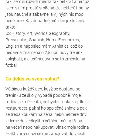
tak jsem si rozvrh měnila tak pětkrát a teď už 
jsem s ním prostě smířená, že některé hodiny 
jsou naučné a zábavné, a v jiných nic moc 
neděláme. Každopádně můj den je složený 
takto:
US History, Art, Worlds Geography, 
Precalculus, Spanish, Home Economics, 
English a naposled mám Athletics, což do 
nedávna znamenalo 2,5 hodinový trénink 
volejbalu, ale teď nedávno se to změnilo na 
fotbal. 
Co děláš ve svém volnu?
Většinou každý den, když se dostanu po 
tréninku ze školy, vypadá podobně: moje 
rodina se mě zeptá, co bych si dala za jídlo (z 
restaurace), pak si ho společně sníme a pak 
se třeba koukám na seriál nebo některé dny 
jedeme do vedlejšího většího města třeba 
na večeři nebo nakupovat. Jinak moje rodina 
je aktivní a snaží se mě zapojovat do všech 