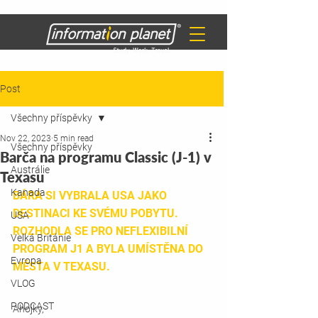
Post
Všechny příspěvky
Nov 22, 2023
5 min read
Všechny příspěvky
Barča na programu Classic (J-1) v
Austrálie
Texasu
Kanada
BÁRA SI VYBRALA USA JAKO 
DESTINACI KE SVÉMU POBYTU. 
USA
ROZHODLA SE PRO NEFLEXIBILNÍ 
Velká Británie
PROGRAM J1 A BYLA UMÍSTĚNA DO 
Evropa
MĚSTA V TEXASU. 
VLOG
PODCAST
Ahojky,