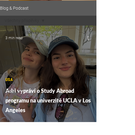
Blog & Podcast
Všechny příspěvky
Všechny příspěvky
3 min read
Austrálie
Kanada
USA
Velká Británie
Evropa
USA
VLOG
Adri vypráví o Study Abroad
PODCAST
programu na univerzitě UCLA v Los
Angeles