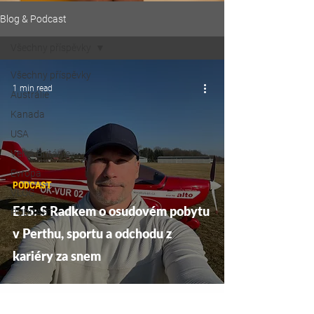
Blog & Podcast
Všechny příspěvky
Všechny příspěvky
1 min read
Austrálie
Kanada
USA
Velká Británie
Evropa
PODCAST
VLOG
E15: S Radkem o osudovém pobytu
PODCAST
v Perthu, sportu a odchodu z
kariéry za snem