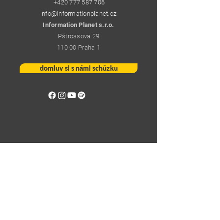
+420 777 587 706
info@informationplanet.cz
Information Planet s.r.o.
Pštrossova 29
110 00 Praha 1
domluv si s námi schůzku
Information Planet s.r.o.
IČ:
28908449
| DIČ: CZ28908449 | Společnost je