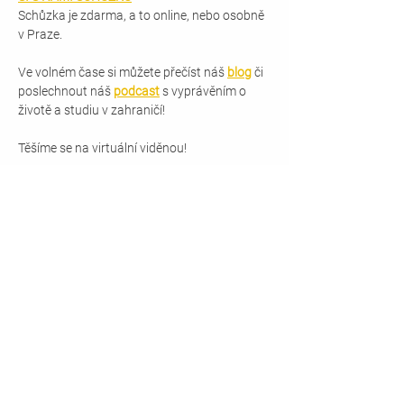
Schůzka je zdarma, a to online, nebo osobně 
v Praze.
Ve volném čase si můžete přečíst náš 
blog
 či 
poslechnout náš 
podcast
 s vyprávěním o 
životě a studiu v zahraničí!
Těšíme se na virtuální viděnou!
+420 777 587 706
+420 777 587 706
info@informationplanet.cz
Information Planet s.r.o.