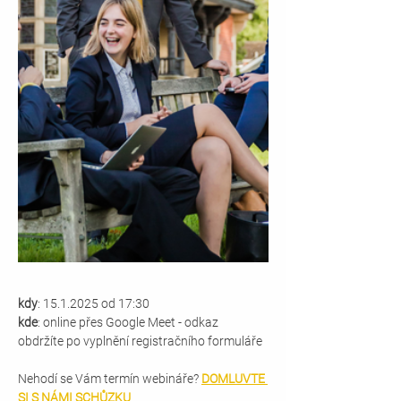
kdy
: 15.1.2025 od 17:30 
kde
: online přes Google Meet - odkaz 
obdržíte po vyplnění registračního formuláře
Nehodí se Vám termín webináře? 
DOMLUVTE 
SI S NÁMI SCHŮZKU