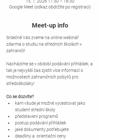
15. 1. 2026 17:30 – 18:30
Google Meet (odkaz obdržíte po registraci)
Meet-up info
Srdečně Vás zveme na online webinář 
zdarma o studiu na středních školách v 
zahraničí!
Nacházíme se v období podávání přihlášek, a 
tak je nejvyšší čas zjistit více informací o 
možnostech zahraničních pobytů pro 
středoškoláky!
Co se dozvíte?
kam všude je možné vycestovat jako 
student střední školy
představení programů
postup podávání přihlášek
jaké dokumenty potřebujete
deadliny a  orientační ceny