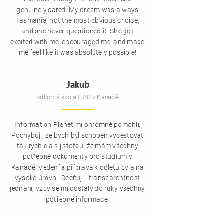
genuinely cared. My dream was always
Tasmania, not the most obvious choice,
and she never questioned it. She got
excited with me, encouraged me, and made
me feel like it was absolutely possible!
Jakub
odborná škola ILAC v Kanadě
Information Planet mi ohromně pomohli.
Pochybuji, že bych byl schopen vycestovat
tak rychle a s jistotou, že mám všechny
potřebné dokumenty pro studium v
Kanadě. Vedení a příprava k odletu byla na
vysoké úrovni. Oceňuji i transparentnost
jednání, vždy se mi dostaly do ruky všechny
potřebné informace.