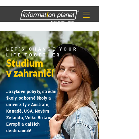
LET'S CHANGE YOUR
LIFE TOGETHER
Studium
v zahraničí
Jazykové pobyty, střední
školy, odborné školy a
univerzity v Austrálii,
Kanadě, USA, Novém
Zélandu, Velké Británii,
Evropě a dalších
destinacích!