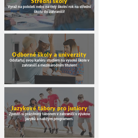
Střední školy
Vyraž na pololetí nebo na celý školní rok na střední
školu do zahraničí!
Odborné školy a univerzity
Odstartuj svou kariéru studiem na vysoké škole v
zahraničí a mezinárodním titulem!
Jazykové tábory pro juniory
Zpestři si prázdniny táborem v zahraničí s výukou
jazyků a nabitým programem.