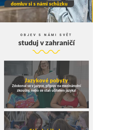
domluv si s námi schůzku
OBJEV S NÁMI SVĚT
studuj v zahraničí
Jazykové pobyty
Zdokonal se v jazyce, připrav na mezinárodní
zkoušky, nebo se staň učitelem jazyka!