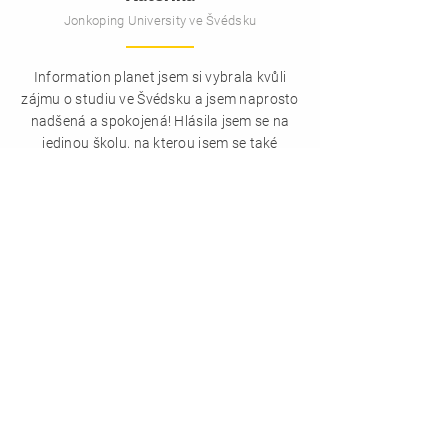
Jonkoping University ve Švédsku
Information planet jsem si vybrala kvůli
zájmu o studiu ve Švédsku a jsem naprosto
nadšená a spokojená! Hlásila jsem se na
jedinou školu, na kterou jsem se také
dostala! Práce s agenturou byla
profesionální, snadná a rychlá.
Jsem hrozně moc vděčná především Kátě,
která se mi věnovala nejvíce a byla se mnou
trpělivá. Líbilo se mi jak to bylo vše na
přátelské bázi.
Rozhodně doporučuji všem, kteří uvažují o
studiu v zahraničí! :)
PŘECTI SI
blog a vyprávění