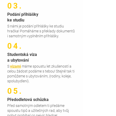
03.
Podání přihlášky
ke studiu
S námi je podání přihlášky ke studiu
hračka! Pomáháme s překlady dokumentů
i samotným vyplněním přihlášky.
04.
Studentská víza
a ubytování
S
vízami
máme spoustu let zkušeností a
celou žádost podáme s tebou! Stejně tak ti
pomůžeme s ubytováním, (rodiny, koleje,
spolubydlení).
05.
Předodletová schůzka
Před samotným odletem ti předáme
spoustu tipů a užitečných rad, aby tvůj
pobyt probíhal co nejvíc hladce!