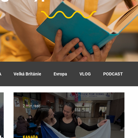
A
Velká Británie
Evropa
VLOG
PODCAST
2 min read
KANADA