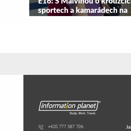
E16: S Malvínou o kroužcíc
sportech a kamarádech na
střední v Novém Skotsku
+420 777 587 706
Ja