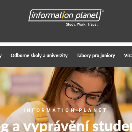
y
Odborné školy a univerzity
Tábory pro juniory
Víz
INFORMATION PLANET
og a vyprávění stude