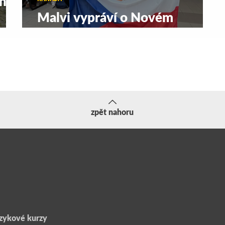
h,
Malvi vypráví o Novém
Skotsku
zpět nahoru
zykové kurzy