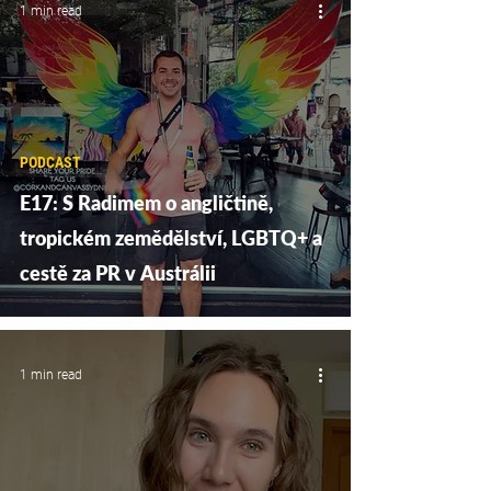
1 min read
PODCAST
E17: S Radimem o angličtině,
tropickém zemědělství, LGBTQ+ a
cestě za PR v Austrálii
1 min read