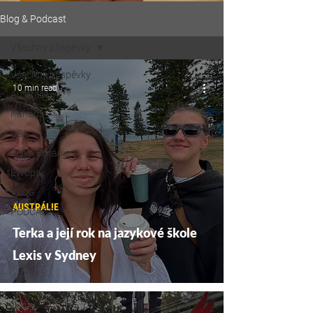
Blog & Podcast
Všechny příspěvky
Všechny příspěvky
10 min read
Austrálie
Kanada
USA
Velká Británie
Evropa
VLOG
AUSTRÁLIE
PODCAST
Terka a její rok na jazykové škole
Lexis v Sydney