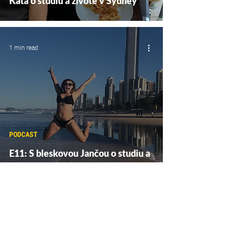
Káťa o studiu a životě v Sydney
1 min read
PODCAST
E11: S bleskovou Jančou o studiu a
zajímavých brigádách v Sydney
2 min read