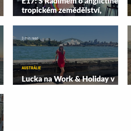
E17: S Radimem o angličtině,
tropickém zemědělství,
LGBTQ+ a cestě za PR v
Austrálii
3 min read
AUSTRÁLIE
Lucka na Work & Holiday v
Austrálii