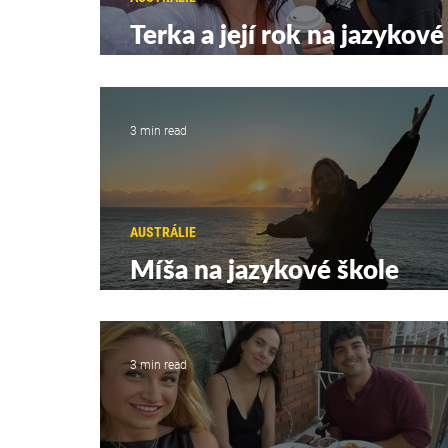
Terka a její rok na jazykové
škole Lexis v Sydney
3 min read
AUSTRÁLIE
Míša na jazykové škole
Langports v Brisbane
3 min read