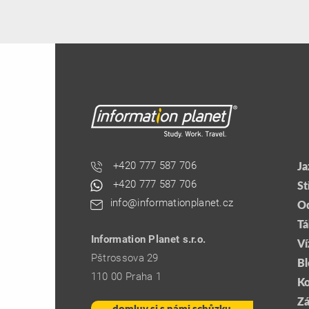
+420 777 587 706
Ja
+420 777 587 706
St
info@informationplanet.cz
Od
Tá
Information Planet s.r.o.
Ví
Pštrossova 29
Bl
110 00 Praha 1
Ko
Zá
domluv si s námi schůzku