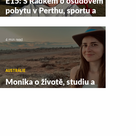
E15: S Radkem o osudovém
pobytu v Perthu, sportu a
odchodu z kariéry za snem
4 min read
AUSTRÁLIE
Monika o životě, studiu a
objevování Melbourne a okolí