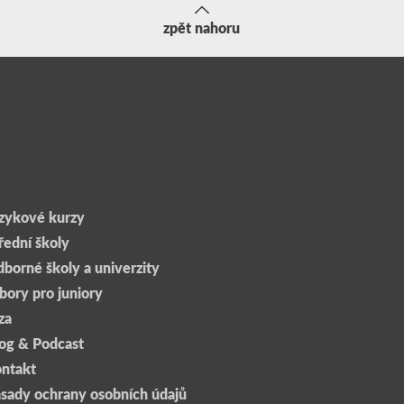
zpět nahoru
zykové kurzy
řední školy
borné školy a univerzity
bory pro juniory
za
og & Podcast
ntakt
sady ochrany osobních údajů