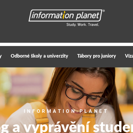
y
Odborné školy a univerzity
Tábory pro juniory
Víz
INFORMATION PLANET
og a vyprávění stude